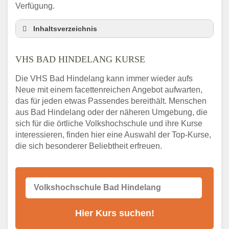
Verfügung.
Inhaltsverzeichnis
VHS Nebenstelle in Bad Hindelang und
Umgebung
VHS BAD HINDELANG KURSE
3 Tipps
Die VHS Bad Hindelang kann immer wieder aufs
Abendschule Bad Hindelang Kurssuche
Neue mit einem facettenreichen Angebot aufwarten,
VHS Bad Hindelang Kurse
das für jeden etwas Passendes bereithält. Menschen
VHS Bad Hindelang – Öffnungszeiten und
aus Bad Hindelang oder der näheren Umgebung, die
Telefonnummer
sich für die örtliche Volkshochschule und ihre Kurse
interessieren, finden hier eine Auswahl der Top-Kurse,
Stellenangebote der Volkshochschule Bad
die sich besonderer Beliebtheit erfreuen.
Hindelang
Online-Kurse – Alternative Angebote zum
VHS-Kurs
Alternativen zum VHS Programm 2026 in
Bad Hindelang