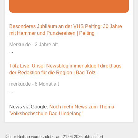
Dieser Teil dient lediglich zur
Besonderes Jubiläum an der VHS Peiting: 30 Jahre
Kontaktaufnahme und ist nicht
mit Hammer und Punziereisen | Peiting
öffentlich sichtbar.
Merkur.de - 2 Jahre alt
...
Tölz Live: Unser Newsblog immer aktuell direkt aus
Ansprechpartner
*
der Redaktion für die Region | Bad Tölz
merkur.de - 8 Monat alt
...
E-Mail
*
News via Google.
Noch mehr News zum Thema
'Volkshochschule Bad Hindelang'
Dieser Beitrag wurde zuletzt am 21.06.2026 aktualisiert.