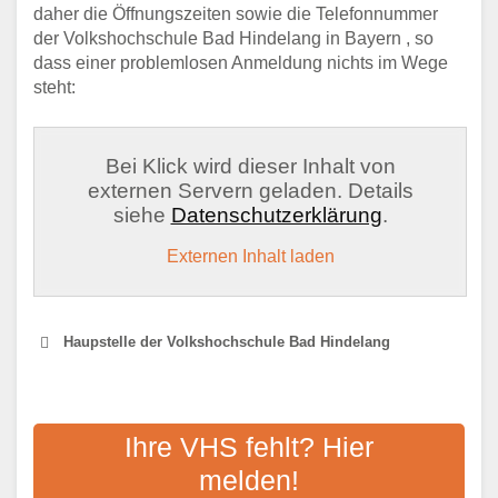
daher die Öffnungszeiten sowie die Telefonnummer
der Volkshochschule Bad Hindelang in Bayern , so
dass einer problemlosen Anmeldung nichts im Wege
steht:
Bei Klick wird dieser Inhalt von
externen Servern geladen. Details
siehe
Datenschutzerklärung
.
Externen Inhalt laden
Haupstelle der Volkshochschule Bad Hindelang
VHS OBERALLGÄUER
VOLKSHOCHSCHULE
Ihre VHS fehlt? Hier
melden!
Adresse:
Hindelanger Straße 37, 87527