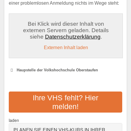
einer problemlosen Anmeldung nichts im Wege steht:
Bei Klick wird dieser Inhalt von
externen Servern geladen. Details
siehe
Datenschutzerklärung
.
Externen Inhalt laden
Haupstelle der Volkshochschule Oberstaufen
VHS OBERALLGÄUER
VOLKSHOCHSCHULE
Ihre VHS fehlt? Hier
melden!
Adresse:
Hindelanger Straße 37, 87527
Sonthofen
laden
Aktualisiert: August 2021
PLANEN SIE EINEN VHS-KURS IN IHRER