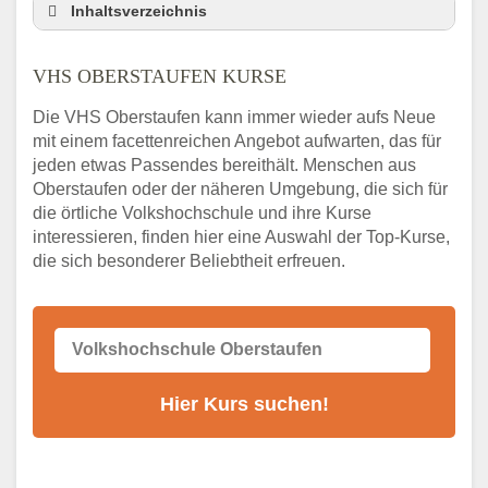
Inhaltsverzeichnis
VHS Nebenstelle in Oberstaufen und
Umgebung
VHS OBERSTAUFEN KURSE
3 Tipps
Die VHS Oberstaufen kann immer wieder aufs Neue
Abendschule Oberstaufen Kurssuche
mit einem facettenreichen Angebot aufwarten, das für
VHS Oberstaufen Kurse
jeden etwas Passendes bereithält. Menschen aus
VHS Oberstaufen – Öffnungszeiten und
Oberstaufen oder der näheren Umgebung, die sich für
Telefonnummer
die örtliche Volkshochschule und ihre Kurse
interessieren, finden hier eine Auswahl der Top-Kurse,
Stellenangebote der Volkshochschule
die sich besonderer Beliebtheit erfreuen.
Oberstaufen
Online-Kurse – Alternative Angebote zum
VHS-Kurs
Alternativen zum VHS Programm 2026 in
Oberstaufen