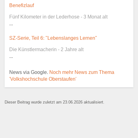
Dieser Teil dient lediglich zur
Benefizlauf
Kontaktaufnahme und ist nicht
Fünf Kilometer in der Lederhose - 3 Monat alt
öffentlich sichtbar.
...
SZ-Serie, Teil 6: "Lebenslanges Lernen"
Die Künstlermacherin - 2 Jahre alt
Ansprechpartner
*
...
News via Google.
Noch mehr News zum Thema
'Volkshochschule Oberstaufen'
E-Mail
*
Dieser Beitrag wurde zuletzt am 23.06.2026 aktualisiert.
Name der Bildungseinrichtung
*