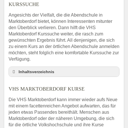
KURSSUCHE
Angesichts der Vielfalt, die die Abendschule in
Marktoberdorf bietet, können Interessenten mitunter
den Überblick verlieren. Dann hilft die VHS
Marktoberdorf Kurssuche weiter, die rasch zum
gewünschten Ergebnis führt. All denjenigen, die sich
zu einem Kurs an der örtlichen Abendschule anmelden
möchten, steht folglich eine komfortable Kurssuche zur
Verfügung.
Inhaltsverzeichnis
Abendschule Marktoberdorf Kurssuche
VHS MARKTOBERDORF KURSE
VHS Marktoberdorf Kurse
VHS Marktoberdorf – Öffnungszeiten und
Die VHS Marktoberdorf kann immer wieder aufs Neue
Telefonnummer
mit einem facettenreichen Angebot aufwarten, das für
Stellenangebote der Volkshochschule
jeden etwas Passendes bereithält. Menschen aus
Marktoberdorf
Marktoberdorf oder der näheren Umgebung, die sich
Online-Kurse – Alternative Angebote zum
für die örtliche Volkshochschule und ihre Kurse