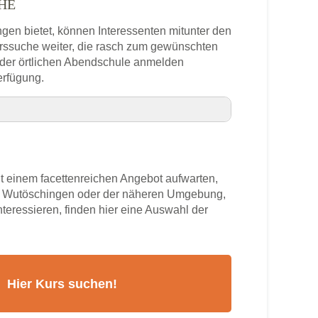
HE
ngen bietet, können Interessenten mitunter den
urssuche weiter, die rasch zum gewünschten
n der örtlichen Abendschule anmelden
erfügung.
nnummer
 einem facettenreichen Angebot aufwarten,
gen
us Wutöschingen oder der näheren Umgebung,
nteressieren, finden hier eine Auswahl der
rs
hingen