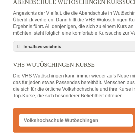
ABENDSCHULE WUTÖSCHINGEN KURSSUC
Angesichts der Vielfalt, die die Abendschule in Wutöschi
Überblick verlieren. Dann hilft die VHS Wutöschingen K
Ergebnis führt. All denjenigen, die sich zu einem Kurs a
möchten, steht folglich eine komfortable Kurssuche zur V
Inhaltsverzeichnis
Abendschule Wutöschingen Kurssuche
VHS WUTÖSCHINGEN KURSE
VHS Wutöschingen Kurse
VHS Wutöschingen – Öffnungszeiten und Telefo
Die VHS Wutöschingen kann immer wieder aufs Neue mit
Stellenangebote der Volkshochschule Wutöschin
das für jeden etwas Passendes bereithält. Menschen a
die sich für die örtliche Volkshochschule und ihre Kurse i
Online-Kurse – Alternative Angebote zum VHS-Ku
Top-Kurse, die sich besonderer Beliebtheit erfreuen.
Alternativen zum VHS Programm 2026 in Wutösc