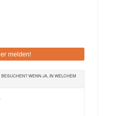
 WUTÖSCHINGEN
ier melden!
 79793 Wutöschingen
Aktualisiert: August 2021
U BESUCHEN? WENN JA, IN WELCHEM
)