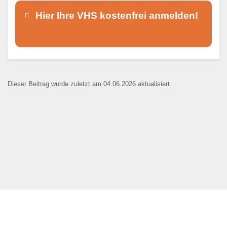
Hier Ihre VHS kostenfrei anmelden!
Dieser Teil dient lediglich zur
Kontaktaufnahme und ist nicht
Dieser Beitrag wurde zuletzt am 04.06.2026 aktualisiert.
öffentlich sichtbar.
Ansprechpartner
*
E-Mail
*