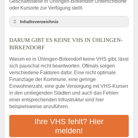
Geschäftsstelle in Ühlingen-Birkendorf Unterrichtsorte
oder Kursorte zur Verfügung stellt.
Inhaltsverzeichnis
Darum gibt es keine VHS in Ühlingen-
Birkendorf
DARUM GIBT ES KEINE VHS IN ÜHLINGEN-
3 schnelle Tipps
BIRKENDORF
Checkliste: So finden auch Menschen aus
Warum es in Ühlingen-Birkendorf keine VHS gibt, lässt
Ühlingen-Birkendorf VHS-Kurse in Ihrer
sich pauschal nicht beantworten. Oftmals sorgen
Nähe
verschiedene Faktoren dafür. Eine nicht optimale
Abendschule in der Region rund um
Finanzlage der Kommune, eine geringe
Ühlingen-Birkendorf
Einwohnerzahl, eine gute Versorgung mit VHS-Kursen
VHS steht für Erwachsenenbildung
in den umliegenden Städten und auch das Fehlen
Online-Kurse: Alternative Angebote zum
einer entsprechenden Infrastruktur sind hier
VHS-Kurs
beispielsweise anzuführen.
Vor- und Nachteile von Online-Kursen
Ihre VHS fehlt? Hier
Checkliste: Darauf kommt es bei
Bildungsangeboten an
melden!
Das bundesweite Volkshochschulwesen