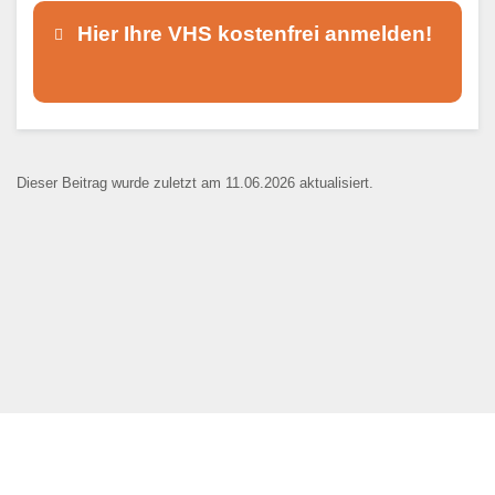
Hier Ihre VHS kostenfrei anmelden!
Dieser Teil dient lediglich zur
Kontaktaufnahme und ist nicht
Dieser Beitrag wurde zuletzt am 11.06.2026 aktualisiert.
öffentlich sichtbar.
Ansprechpartner
*
E-Mail
*