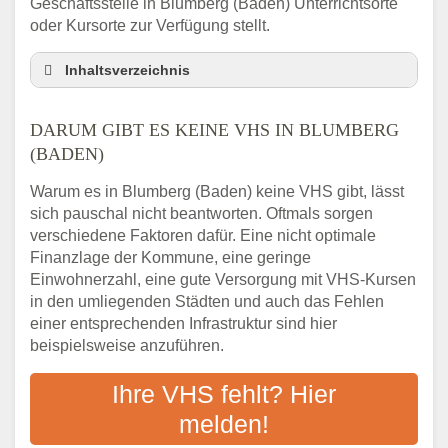
Geschäftsstelle in Blumberg (Baden) Unterrichtsorte
oder Kursorte zur Verfügung stellt.
Inhaltsverzeichnis
Darum gibt es keine VHS in Blumberg
(Baden)
DARUM GIBT ES KEINE VHS IN BLUMBERG
3 schnelle Tipps
(BADEN)
Checkliste: So finden auch Menschen aus
Warum es in Blumberg (Baden) keine VHS gibt, lässt
Blumberg (Baden) VHS-Kurse in Ihrer Nähe
sich pauschal nicht beantworten. Oftmals sorgen
Abendschule in der Region rund um
verschiedene Faktoren dafür. Eine nicht optimale
Blumberg (Baden)
Finanzlage der Kommune, eine geringe
VHS steht für Erwachsenenbildung
Einwohnerzahl, eine gute Versorgung mit VHS-Kursen
Online-Kurse: Alternative Angebote zum
in den umliegenden Städten und auch das Fehlen
VHS-Kurs
einer entsprechenden Infrastruktur sind hier
beispielsweise anzuführen.
Vor- und Nachteile von Online-Kursen
Checkliste: Darauf kommt es bei
Ihre VHS fehlt? Hier
Bildungsangeboten an
melden!
Das bundesweite Volkshochschulwesen