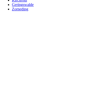
Kirchroth
Geringswalde
Zorneding