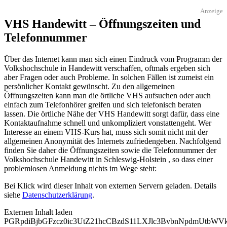
Anzeige
VHS Handewitt – Öffnungszeiten und
Telefonnummer
Über das Internet kann man sich einen Eindruck vom Programm der
Volkshochschule in Handewitt verschaffen, oftmals ergeben sich
aber Fragen oder auch Probleme. In solchen Fällen ist zumeist ein
persönlicher Kontakt gewünscht. Zu den allgemeinen
Öffnungszeiten kann man die örtliche VHS aufsuchen oder auch
einfach zum Telefonhörer greifen und sich telefonisch beraten
lassen. Die örtliche Nähe der VHS Handewitt sorgt dafür, dass eine
Kontaktaufnahme schnell und unkompliziert vonstattengeht. Wer
Interesse an einem VHS-Kurs hat, muss sich somit nicht mit der
allgemeinen Anonymität des Internets zufriedengeben. Nachfolgend
finden Sie daher die Öffnungszeiten sowie die Telefonnummer der
Volkshochschule Handewitt in Schleswig-Holstein , so dass einer
problemlosen Anmeldung nichts im Wege steht:
Bei Klick wird dieser Inhalt von externen Servern geladen. Details
siehe
Datenschutzerklärung
.
Externen Inhalt laden
PGRpdiBjbGFzcz0ic3UtZ21hcCBzdS11LXJlc3BvbnNpdmUtbW