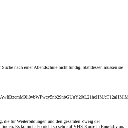
Suche nach einer Abendschule nicht fündig. Stattdessen müssen sie
MjAwIiBzcmM9Ii8vbWFwcy5nb29nbGUuY29tL21hcHM/cT12aHM
ng, die für Weiterbildungen und den gesamten Zweig der
e finden. Es kommt also nicht so sehr auf VHS-Kurse in Engelsby an,