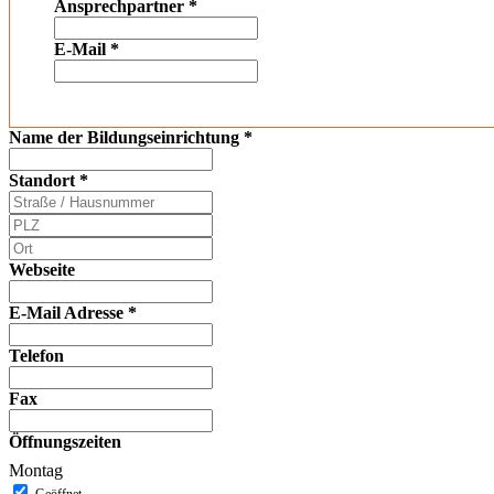
Ansprechpartner
*
E-Mail
*
Name der Bildungseinrichtung
*
Standort
*
Webseite
E-Mail Adresse
*
Telefon
Fax
Öffnungszeiten
Montag