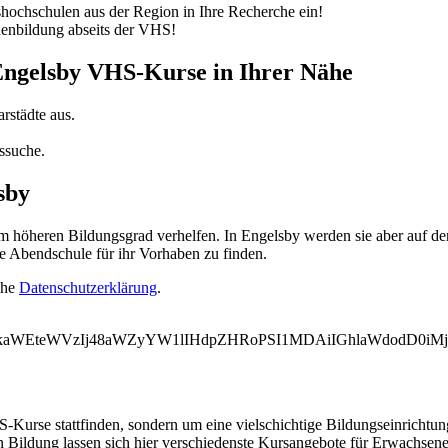
ochschulen aus der Region in Ihre Recherche ein!
nenbildung abseits der VHS!
 Engelsby VHS-Kurse in Ihrer Nähe
rstädte aus.
ssuche.
sby
öheren Bildungsgrad verhelfen. In Engelsby werden sie aber auf der 
e Abendschule für ihr Vorhaben zu finden.
ehe
Datenschutzerklärung
.
WVkaWEteWVzIj48aWZyYW1lIHdpZHRoPSI1MDAiIGhlaWdodD0i
-Kurse stattfinden, sondern um eine vielschichtige Bildungseinrichtu
n Bildung lassen sich hier verschiedenste Kursangebote für Erwachsen