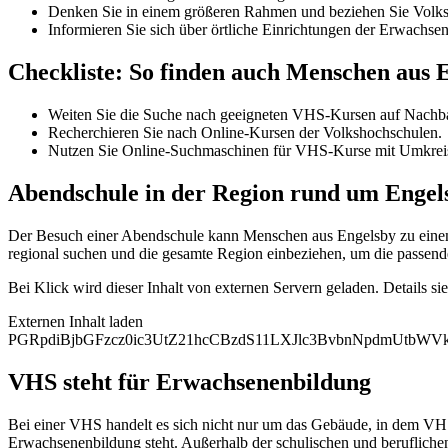
Denken Sie in einem größeren Rahmen und beziehen Sie Volksh
Informieren Sie sich über örtliche Einrichtungen der Erwachse
Checkliste: So finden auch Menschen aus
Weiten Sie die Suche nach geeigneten VHS-Kursen auf Nachba
Recherchieren Sie nach Online-Kursen der Volkshochschulen.
Nutzen Sie Online-Suchmaschinen für VHS-Kurse mit Umkrei
Abendschule in der Region rund um Engel
Der Besuch einer Abendschule kann Menschen aus Engelsby zu einem h
regional suchen und die gesamte Region einbeziehen, um die passend
Bei Klick wird dieser Inhalt von externen Servern geladen. Details si
Externen Inhalt laden
PGRpdiBjbGFzcz0ic3UtZ21hcCBzdS11LXJlc3BvbnNpdmUtb
VHS steht für Erwachsenenbildung
Bei einer VHS handelt es sich nicht nur um das Gebäude, in dem VHS
Erwachsenenbildung steht. Außerhalb der schulischen und berufliche