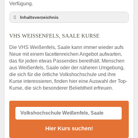
Verfügung.
Inhaltsverzeichnis
VHS Nebenstelle in Weißenfels, Saale und
Umgebung
VHS WEISSENFELS, SAALE KURSE
3 Tipps
Die VHS Weißenfels, Saale kann immer wieder aufs
Abendschule Weißenfels, Saale Kurssuche
Neue mit einem facettenreichen Angebot aufwarten,
VHS Weißenfels, Saale Kurse
das für jeden etwas Passendes bereithält. Menschen
VHS Weißenfels, Saale – Öffnungszeiten
aus Weißenfels, Saale oder der näheren Umgebung,
und Telefonnummer
die sich für die örtliche Volkshochschule und ihre
Kurse interessieren, finden hier eine Auswahl der Top-
Stellenangebote der Volkshochschule
Kurse, die sich besonderer Beliebtheit erfreuen.
Weißenfels, Saale
Online-Kurse – Alternative Angebote zum
VHS-Kurs
Alternativen zum VHS Programm 2026 in
Weißenfels, Saale