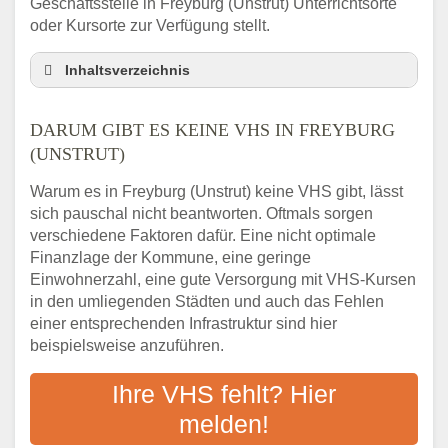
Geschäftsstelle in Freyburg (Unstrut) Unterrichtsorte
oder Kursorte zur Verfügung stellt.
Inhaltsverzeichnis
Darum gibt es keine VHS in Freyburg
(Unstrut)
DARUM GIBT ES KEINE VHS IN FREYBURG
3 schnelle Tipps
(UNSTRUT)
Checkliste: So finden auch Menschen aus
Warum es in Freyburg (Unstrut) keine VHS gibt, lässt
Freyburg (Unstrut) VHS-Kurse in Ihrer Nähe
sich pauschal nicht beantworten. Oftmals sorgen
Abendschule in der Region rund um
verschiedene Faktoren dafür. Eine nicht optimale
Freyburg (Unstrut)
Finanzlage der Kommune, eine geringe
VHS steht für Erwachsenenbildung
Einwohnerzahl, eine gute Versorgung mit VHS-Kursen
Online-Kurse: Alternative Angebote zum
in den umliegenden Städten und auch das Fehlen
VHS-Kurs
einer entsprechenden Infrastruktur sind hier
beispielsweise anzuführen.
Vor- und Nachteile von Online-Kursen
Checkliste: Darauf kommt es bei
Ihre VHS fehlt? Hier
Bildungsangeboten an
melden!
Das bundesweite Volkshochschulwesen