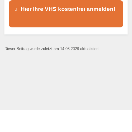
Hier Ihre VHS kostenfrei anmelden!
Dieser Teil dient lediglich zur
Kontaktaufnahme und ist nicht
Dieser Beitrag wurde zuletzt am 14.06.2026 aktualisiert.
öffentlich sichtbar.
Ansprechpartner
*
E-Mail
*