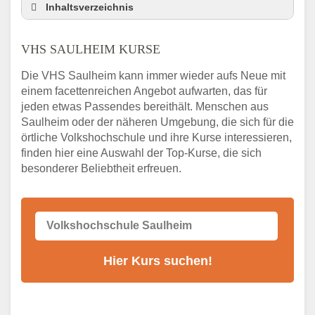
Inhaltsverzeichnis
VHS Nebenstelle in Saulheim und
Umgebung
VHS SAULHEIM KURSE
3 Tipps
Die VHS Saulheim kann immer wieder aufs Neue mit
Abendschule Saulheim Kurssuche
einem facettenreichen Angebot aufwarten, das für
VHS Saulheim Kurse
jeden etwas Passendes bereithält. Menschen aus
VHS Saulheim – Öffnungszeiten und
Saulheim oder der näheren Umgebung, die sich für die
Telefonnummer
örtliche Volkshochschule und ihre Kurse interessieren,
finden hier eine Auswahl der Top-Kurse, die sich
Stellenangebote der Volkshochschule
besonderer Beliebtheit erfreuen.
Saulheim
Online-Kurse – Alternative Angebote zum
VHS-Kurs
Alternativen zum VHS Programm 2026 in
Saulheim