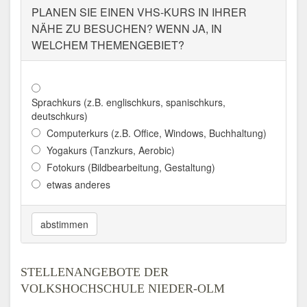
PLANEN SIE EINEN VHS-KURS IN IHRER
Adresse:
Georg-Rückert-Str. 11, 55218
NÄHE ZU BESUCHEN? WENN JA, IN
Ingelheim
WELCHEM THEMENGEBIET?
Aktualisiert: August 2021
Sprachkurs (z.B. englischkurs, spanischkurs,
deutschkurs)
Computerkurs (z.B. Office, Windows, Buchhaltung)
Yogakurs (Tanzkurs, Aerobic)
Fotokurs (Bildbearbeitung, Gestaltung)
etwas anderes
abstimmen
STELLENANGEBOTE DER
VOLKSHOCHSCHULE NIEDER-OLM