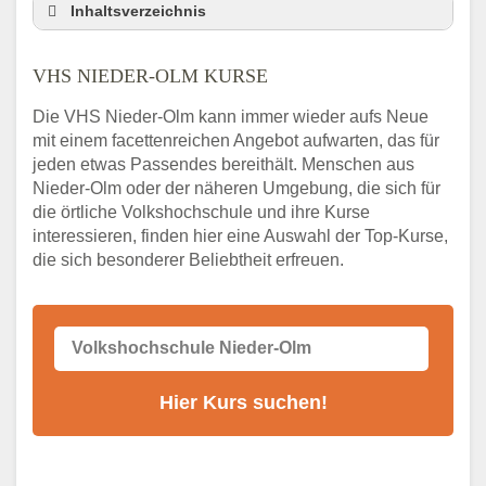
Inhaltsverzeichnis
VHS Nebenstelle in Nieder-Olm und
Umgebung
VHS NIEDER-OLM KURSE
3 Tipps
Die VHS Nieder-Olm kann immer wieder aufs Neue
Abendschule Nieder-Olm Kurssuche
mit einem facettenreichen Angebot aufwarten, das für
VHS Nieder-Olm Kurse
jeden etwas Passendes bereithält. Menschen aus
VHS Nieder-Olm – Öffnungszeiten und
Nieder-Olm oder der näheren Umgebung, die sich für
Telefonnummer
die örtliche Volkshochschule und ihre Kurse
interessieren, finden hier eine Auswahl der Top-Kurse,
Stellenangebote der Volkshochschule
die sich besonderer Beliebtheit erfreuen.
Nieder-Olm
Online-Kurse – Alternative Angebote zum
VHS-Kurs
Alternativen zum VHS Programm 2026 in
Nieder-Olm