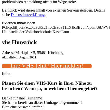
problemlosen Anmeldung nichts im Wege steht:
Bei Klick wird dieser Inhalt von externen Servern geladen. Details
siehe
Datenschutzerklärung
.
Externen Inhalt laden
PGRpdiBjbGFzcz0ic3UtZ21hcCBzdS11LXJlc3BvbnNpdmUtb
Haupstelle der Volkshochschule Kastellaun
vhs Hunsrück
Adresse:
Marktplatz 5, 55481 Kirchberg
Aktualisiert: August 2021
Ihre VHS fehlt? Hier melden!
laden
Planen Sie einen VHS-Kurs in Ihrer Nähe zu
besuchen? Wenn ja, in welchem Themengebiet?
Danke für Ihre Teilnahme
Sie haben bereits an dieser Umfrage teilgenommen!
Bitte eine Auswahl treffen!