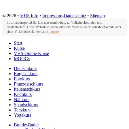
© 2026 •
VHS Info
•
Impressum
-
Datenschutz
•
Sitemap
Informationsportal für Erwachsenenbildung an Volkshochschulen und
Drittanbietern. Diese Website ist keine offizielle Website einer Volkshochschule oder
eines Volkshochschulverbands.
mehr»
Start
Kurse
VHS Online Kurse
MOOCs
Deutschkurs
Englischkurs
Fotokurs
Französischkurs
Italienischkurs
Kochkurs
Nähkurs
Spanischkurs
Tanzkurs
Yogakurs
Bundesländer