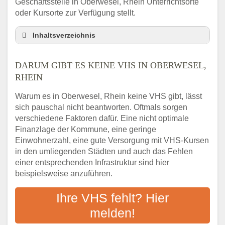
Geschäftsstelle in Oberwesel, Rhein Unterrichtsorte
oder Kursorte zur Verfügung stellt.
Inhaltsverzeichnis
Darum gibt es keine VHS in Oberwesel,
Rhein
DARUM GIBT ES KEINE VHS IN OBERWESEL,
3 schnelle Tipps
RHEIN
Checkliste: So finden auch Menschen aus
Warum es in Oberwesel, Rhein keine VHS gibt, lässt
Oberwesel, Rhein VHS-Kurse in Ihrer Nähe
sich pauschal nicht beantworten. Oftmals sorgen
Abendschule in der Region rund um
verschiedene Faktoren dafür. Eine nicht optimale
Oberwesel, Rhein
Finanzlage der Kommune, eine geringe
VHS steht für Erwachsenenbildung
Einwohnerzahl, eine gute Versorgung mit VHS-Kursen
Online-Kurse: Alternative Angebote zum
in den umliegenden Städten und auch das Fehlen
VHS-Kurs
einer entsprechenden Infrastruktur sind hier
beispielsweise anzuführen.
Vor- und Nachteile von Online-Kursen
Checkliste: Darauf kommt es bei
Ihre VHS fehlt? Hier
Bildungsangeboten an
melden!
Das bundesweite Volkshochschulwesen