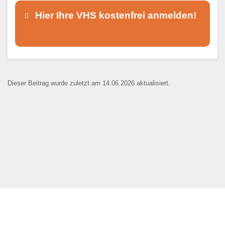
Hier Ihre VHS kostenfrei anmelden!
Dieser Teil dient lediglich zur
Kontaktaufnahme und ist nicht
Dieser Beitrag wurde zuletzt am 14.06.2026 aktualisiert.
öffentlich sichtbar.
Ansprechpartner
*
E-Mail
*