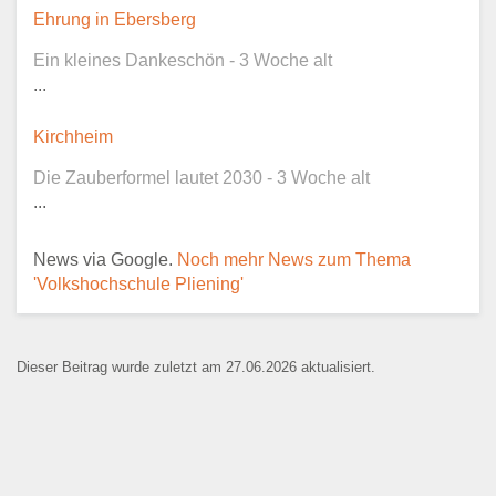
Dieser Teil dient lediglich zur
Ehrung in Ebersberg
Kontaktaufnahme und ist nicht
Ein kleines Dankeschön - 3 Woche alt
öffentlich sichtbar.
...
Kirchheim
Die Zauberformel lautet 2030 - 3 Woche alt
Ansprechpartner
*
...
News via Google.
Noch mehr News zum Thema
'Volkshochschule Pliening'
E-Mail
*
Dieser Beitrag wurde zuletzt am 27.06.2026 aktualisiert.
Name der Bildungseinrichtung
*