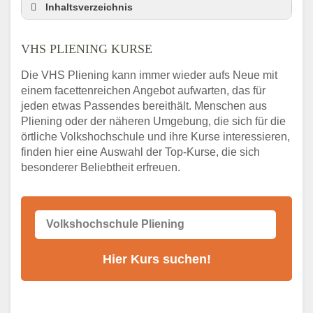
Inhaltsverzeichnis
VHS Nebenstelle in Pliening und Umgebung
VHS PLIENING KURSE
3 Tipps
Abendschule Pliening Kurssuche
Die VHS Pliening kann immer wieder aufs Neue mit
VHS Pliening Kurse
einem facettenreichen Angebot aufwarten, das für
jeden etwas Passendes bereithält. Menschen aus
VHS Pliening – Öffnungszeiten und
Telefonnummer
Pliening oder der näheren Umgebung, die sich für die
örtliche Volkshochschule und ihre Kurse interessieren,
Stellenangebote der Volkshochschule
finden hier eine Auswahl der Top-Kurse, die sich
Pliening
besonderer Beliebtheit erfreuen.
Online-Kurse – Alternative Angebote zum
VHS-Kurs
Alternativen zum VHS Programm 2026 in
Pliening