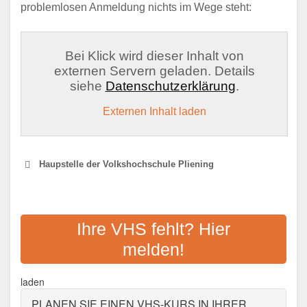
problemlosen Anmeldung nichts im Wege steht:
Bei Klick wird dieser Inhalt von
externen Servern geladen. Details
siehe
Datenschutzerklärung
.
Externen Inhalt laden
Haupstelle der Volkshochschule Pliening
VOLKSHOCHSCHULE
VATERSTETTEN
Ihre VHS fehlt? Hier
melden!
Adresse:
Baldhamer Str. 39, 85591
Vaterstetten
laden
Aktualisiert: August 2021
PLANEN SIE EINEN VHS-KURS IN IHRER