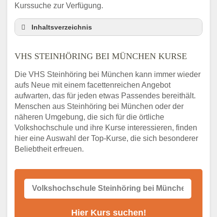
Kurssuche zur Verfügung.
Inhaltsverzeichnis
VHS Nebenstelle in Steinhöring bei
München und Umgebung
VHS STEINHÖRING BEI MÜNCHEN KURSE
3 Tipps
Die VHS Steinhöring bei München kann immer wieder
Abendschule Steinhöring bei München
aufs Neue mit einem facettenreichen Angebot
Kurssuche
aufwarten, das für jeden etwas Passendes bereithält.
VHS Steinhöring bei München Kurse
Menschen aus Steinhöring bei München oder der
VHS Steinhöring bei München –
näheren Umgebung, die sich für die örtliche
Öffnungszeiten und Telefonnummer
Volkshochschule und ihre Kurse interessieren, finden
hier eine Auswahl der Top-Kurse, die sich besonderer
Stellenangebote der Volkshochschule
Steinhöring bei München
Beliebtheit erfreuen.
Online-Kurse – Alternative Angebote zum
VHS-Kurs
Alternativen zum VHS Programm 2026 in
Steinhöring bei München