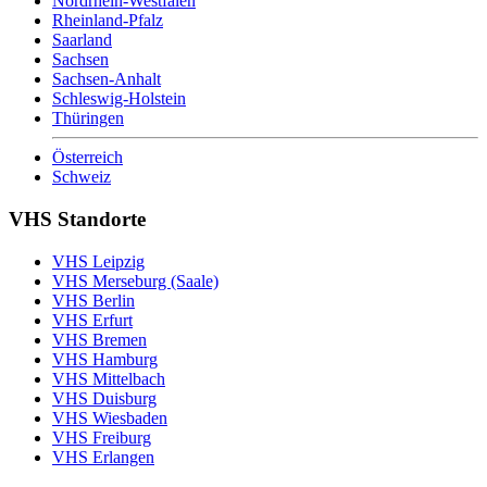
Nordrhein-Westfalen
Rheinland-Pfalz
Saarland
Sachsen
Sachsen-Anhalt
Schleswig-Holstein
Thüringen
Österreich
Schweiz
VHS Standorte
VHS Leipzig
VHS Merseburg (Saale)
VHS Berlin
VHS Erfurt
VHS Bremen
VHS Hamburg
VHS Mittelbach
VHS Duisburg
VHS Wiesbaden
VHS Freiburg
VHS Erlangen