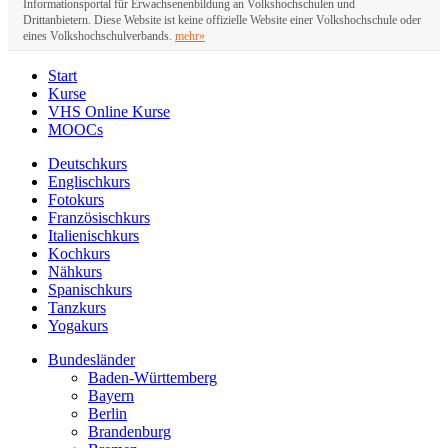
Informationsportal für Erwachsenenbildung an Volkshochschulen und
Drittanbietern. Diese Website ist keine offizielle Website einer Volkshochschule oder
eines Volkshochschulverbands.
mehr»
Start
Kurse
VHS Online Kurse
MOOCs
Deutschkurs
Englischkurs
Fotokurs
Französischkurs
Italienischkurs
Kochkurs
Nähkurs
Spanischkurs
Tanzkurs
Yogakurs
Bundesländer
Baden-Württemberg
Bayern
Berlin
Brandenburg