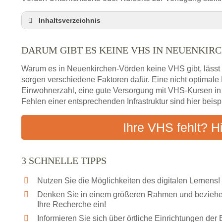
Inhaltsverzeichnis
Darum gibt es keine VHS in Neuenkirchen-Vörde
DARUM GIBT ES KEINE VHS IN NEUENKIR
3 schnelle Tipps
Checkliste: So finden auch Menschen aus Neuen
Warum es in Neuenkirchen-Vörden keine VHS gibt, lässt 
Abendschule in der Region rund um Neuenkirch
sorgen verschiedene Faktoren dafür. Eine nicht optimal
Einwohnerzahl, eine gute Versorgung mit VHS-Kursen i
VHS steht für Erwachsenenbildung
Fehlen einer entsprechenden Infrastruktur sind hier beis
Online-Kurse: Alternative Angebote zum VHS-Kur
Vor- und Nachteile von Online-Kursen
Ihre VHS fehlt? H
Checkliste: Darauf kommt es bei Bildungsangebo
Das bundesweite Volkshochschulwesen
3 SCHNELLE TIPPS
Nutzen Sie die Möglichkeiten des digitalen Lernens!
Denken Sie in einem größeren Rahmen und beziehen
Ihre Recherche ein!
Informieren Sie sich über örtliche Einrichtungen de