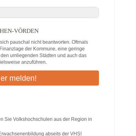
n
CHEN-VÖRDEN
kirchen-Vörden VHS-Kurse in Ihrer Nähe
sich pauschal nicht beantworten. Oftmals
en-Vörden
e Finanzlage der Kommune, eine geringe
n den umliegenden Städten und auch das
pielsweise anzuführen.
s
ier melden!
ten an
 Sie Volkshochschulen aus der Region in
r Erwachsenenbildung abseits der VHS!