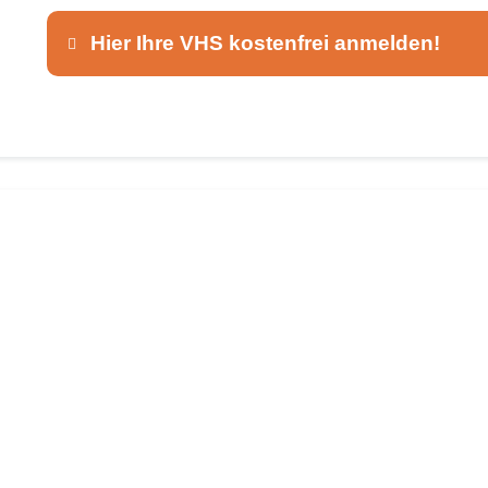
Hier Ihre VHS kostenfrei anmelden!
Dieser Teil dient lediglich zur Kontaktaufnah
Ansprechpartner
*
E-Mail
*