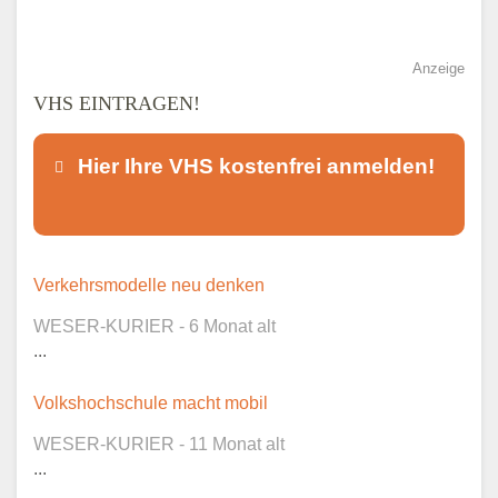
Anzeige
VHS EINTRAGEN!
Hier Ihre VHS kostenfrei anmelden!
Dieser Teil dient lediglich zur
Verkehrsmodelle neu denken
Kontaktaufnahme und ist nicht
WESER-KURIER - 6 Monat alt
öffentlich sichtbar.
...
Volkshochschule macht mobil
WESER-KURIER - 11 Monat alt
Ansprechpartner
*
...