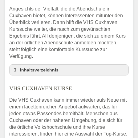
Angesichts der Vielfalt, die die Abendschule in
Cuxhaven bietet, können Interessenten mitunter den
Überblick verlieren. Dann hilft die VHS Cuxhaven
Kurssuche weiter, die rasch zum gewünschten
Ergebnis führt. All denjenigen, die sich zu einem Kurs
an der örtlichen Abendschule anmelden möchten,
steht folglich eine komfortable Kurssuche zur
Verfügung.
Inhaltsverzeichnis
Abendschule Cuxhaven Kurssuche
VHS CUXHAVEN KURSE
VHS Cuxhaven Kurse
VHS Cuxhaven – Öffnungszeiten und
Die VHS Cuxhaven kann immer wieder aufs Neue mit
Telefonnummer
einem facettenreichen Angebot aufwarten, das für
Stellenangebote der Volkshochschule
jeden etwas Passendes bereithält. Menschen aus
Cuxhaven
Cuxhaven oder der näheren Umgebung, die sich für
Online-Kurse – Alternative Angebote zum
die örtliche Volkshochschule und ihre Kurse
VHS-Kurs
interessieren, finden hier eine Auswahl der Top-Kurse,