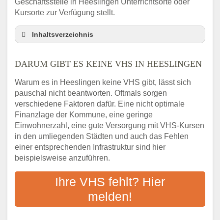
Geschäftsstelle in Heeslingen Unterrichtsorte oder
Kursorte zur Verfügung stellt.
Inhaltsverzeichnis
Darum gibt es keine VHS in Heeslingen
DARUM GIBT ES KEINE VHS IN HEESLINGEN
3 schnelle Tipps
Checkliste: So finden auch Menschen aus
Warum es in Heeslingen keine VHS gibt, lässt sich
Heeslingen VHS-Kurse in Ihrer Nähe
pauschal nicht beantworten. Oftmals sorgen
Abendschule in der Region rund um
verschiedene Faktoren dafür. Eine nicht optimale
Heeslingen
Finanzlage der Kommune, eine geringe
VHS steht für Erwachsenenbildung
Einwohnerzahl, eine gute Versorgung mit VHS-Kursen
in den umliegenden Städten und auch das Fehlen
Online-Kurse: Alternative Angebote zum
einer entsprechenden Infrastruktur sind hier
VHS-Kurs
beispielsweise anzuführen.
Vor- und Nachteile von Online-Kursen
Checkliste: Darauf kommt es bei
Ihre VHS fehlt? Hier
Bildungsangeboten an
melden!
Das bundesweite Volkshochschulwesen