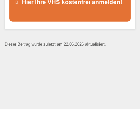
Hier Ihre VHS kostenfrei anmelden!
Dieser Teil dient lediglich zur
Kontaktaufnahme und ist nicht
Dieser Beitrag wurde zuletzt am 22.06.2026 aktualisiert.
öffentlich sichtbar.
Ansprechpartner
*
E-Mail
*