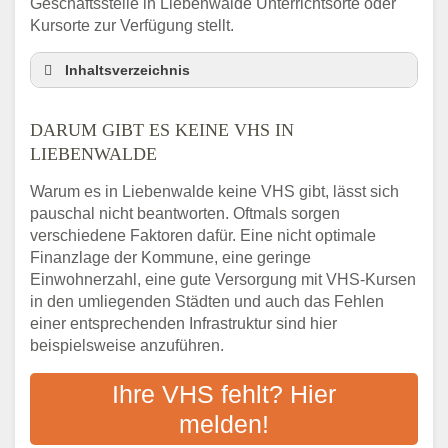
Geschäftsstelle in Liebenwalde Unterrichtsorte oder
Kursorte zur Verfügung stellt.
Inhaltsverzeichnis
Darum gibt es keine VHS in Liebenwalde
DARUM GIBT ES KEINE VHS IN
3 schnelle Tipps
LIEBENWALDE
Checkliste: So finden auch Menschen aus
Liebenwalde VHS-Kurse in Ihrer Nähe
Warum es in Liebenwalde keine VHS gibt, lässt sich
Abendschule in der Region rund um
pauschal nicht beantworten. Oftmals sorgen
Liebenwalde
verschiedene Faktoren dafür. Eine nicht optimale
VHS steht für Erwachsenenbildung
Finanzlage der Kommune, eine geringe
Einwohnerzahl, eine gute Versorgung mit VHS-Kursen
Online-Kurse: Alternative Angebote zum
VHS-Kurs
in den umliegenden Städten und auch das Fehlen
einer entsprechenden Infrastruktur sind hier
Vor- und Nachteile von Online-Kursen
beispielsweise anzuführen.
Checkliste: Darauf kommt es bei
Bildungsangeboten an
Ihre VHS fehlt? Hier
Das bundesweite Volkshochschulwesen
melden!