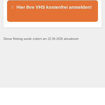
Hier Ihre VHS kostenfrei anmelden!
Dieser Teil dient lediglich zur
Kontaktaufnahme und ist nicht
Dieser Beitrag wurde zuletzt am 22.06.2026 aktualisiert.
öffentlich sichtbar.
Ansprechpartner
*
E-Mail
*