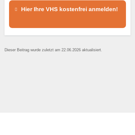
Hier Ihre VHS kostenfrei anmelden!
Dieser Teil dient lediglich zur
Kontaktaufnahme und ist nicht
Dieser Beitrag wurde zuletzt am 22.06.2026 aktualisiert.
öffentlich sichtbar.
Ansprechpartner
*
E-Mail
*