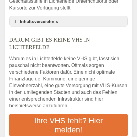
Geschäftsstelle in Lichterfelde Unterrichtsorte oder
Kursorte zur Verfügung stellt.
Inhaltsverzeichnis
Darum gibt es keine VHS in Lichterfelde
DARUM GIBT ES KEINE VHS IN
3 schnelle Tipps
LICHTERFELDE
Checkliste: So finden auch Menschen aus
Lichterfelde VHS-Kurse in Ihrer Nähe
Warum es in Lichterfelde keine VHS gibt, lässt sich
Abendschule in der Region rund um
pauschal nicht beantworten. Oftmals sorgen
Lichterfelde
verschiedene Faktoren dafür. Eine nicht optimale
VHS steht für Erwachsenenbildung
Finanzlage der Kommune, eine geringe
Einwohnerzahl, eine gute Versorgung mit VHS-Kursen
Online-Kurse: Alternative Angebote zum
VHS-Kurs
in den umliegenden Städten und auch das Fehlen
einer entsprechenden Infrastruktur sind hier
Vor- und Nachteile von Online-Kursen
beispielsweise anzuführen.
Checkliste: Darauf kommt es bei
Bildungsangeboten an
Ihre VHS fehlt? Hier
Das bundesweite Volkshochschulwesen
melden!