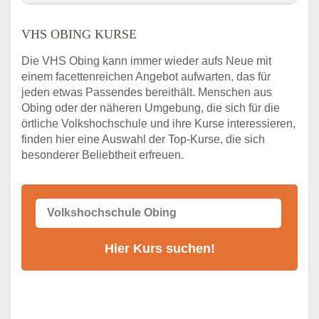
VHS Nebenstelle in Obing und Umgebung
VHS OBING KURSE
3 Tipps
Abendschule Obing Kurssuche
Die VHS Obing kann immer wieder aufs Neue mit
VHS Obing Kurse
einem facettenreichen Angebot aufwarten, das für
jeden etwas Passendes bereithält. Menschen aus
VHS Obing – Öffnungszeiten und
Telefonnummer
Obing oder der näheren Umgebung, die sich für die
örtliche Volkshochschule und ihre Kurse interessieren,
Stellenangebote der Volkshochschule Obing
finden hier eine Auswahl der Top-Kurse, die sich
Online-Kurse – Alternative Angebote zum
besonderer Beliebtheit erfreuen.
VHS-Kurs
Alternativen zum VHS Programm 2026 in
Obing