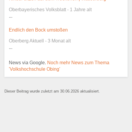
Kontaktaufnahme und ist nicht
Oberbayerisches Volksblatt - 1 Jahre alt
öffentlich sichtbar.
...
Endlich den Bock umstoßen
Oberberg Aktuell - 3 Monat alt
Ansprechpartner
*
...
News via Google.
Noch mehr News zum Thema
'Volkshochschule Obing'
E-Mail
*
Dieser Beitrag wurde zuletzt am 30.06.2026 aktualisiert.
Name der Bildungseinrichtung
*