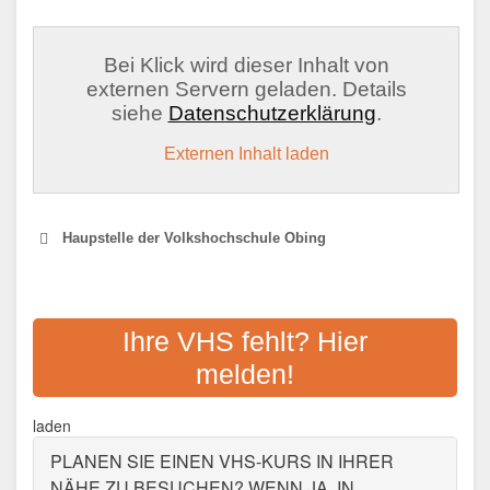
Bei Klick wird dieser Inhalt von
externen Servern geladen. Details
siehe
Datenschutzerklärung
.
Externen Inhalt laden
Haupstelle der Volkshochschule Obing
VOLKSHOCHSCHULE
TROSTBERG
Ihre VHS fehlt? Hier
melden!
Adresse:
Heinrich-Braun-Straße 6, 83308
Trostberg
laden
Aktualisiert: August 2021
PLANEN SIE EINEN VHS-KURS IN IHRER
NÄHE ZU BESUCHEN? WENN JA, IN