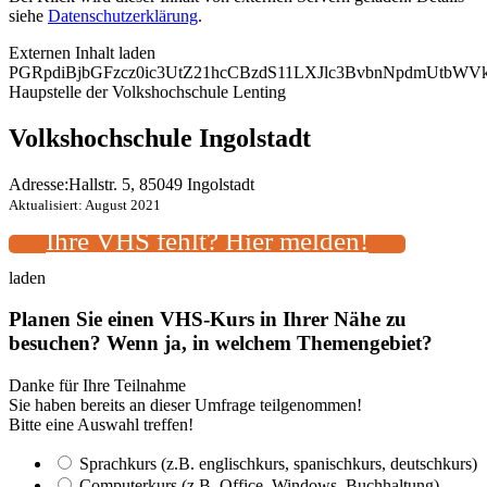
siehe
Datenschutzerklärung
.
Externen Inhalt laden
PGRpdiBjbGFzcz0ic3UtZ21hcCBzdS11LXJlc3BvbnNpdmUtb
Haupstelle der Volkshochschule Lenting
Volkshochschule Ingolstadt
Adresse:
Hallstr. 5, 85049 Ingolstadt
Aktualisiert: August 2021
Ihre VHS fehlt? Hier melden!
laden
Planen Sie einen VHS-Kurs in Ihrer Nähe zu
besuchen? Wenn ja, in welchem Themengebiet?
Danke für Ihre Teilnahme
Sie haben bereits an dieser Umfrage teilgenommen!
Bitte eine Auswahl treffen!
Sprachkurs (z.B. englischkurs, spanischkurs, deutschkurs)
Computerkurs (z.B. Office, Windows, Buchhaltung)