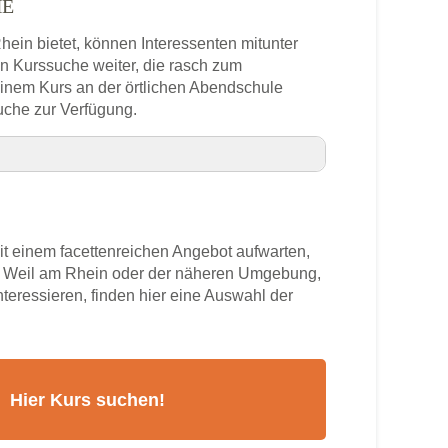
HE
hein bietet, können Interessenten mitunter
in Kurssuche weiter, die rasch zum
 einem Kurs an der örtlichen Abendschule
uche zur Verfügung.
onnummer
 einem facettenreichen Angebot aufwarten,
hein
us Weil am Rhein oder der näheren Umgebung,
nteressieren, finden hier eine Auswahl der
rs
m Rhein