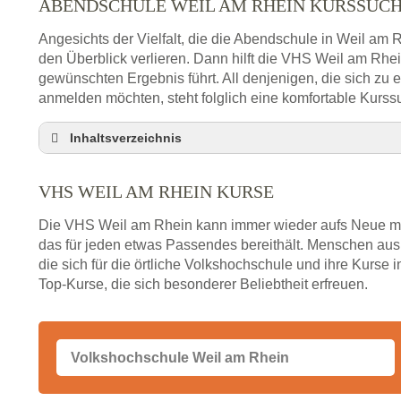
ABENDSCHULE WEIL AM RHEIN KURSSUC
Angesichts der Vielfalt, die die Abendschule in Weil am R
den Überblick verlieren. Dann hilft die VHS Weil am Rhe
gewünschten Ergebnis führt. All denjenigen, die sich zu
anmelden möchten, steht folglich eine komfortable Kurss
Inhaltsverzeichnis
Abendschule Weil am Rhein Kurssuche
VHS WEIL AM RHEIN KURSE
VHS Weil am Rhein Kurse
VHS Weil am Rhein – Öffnungszeiten und Telef
Die VHS Weil am Rhein kann immer wieder aufs Neue mit
Stellenangebote der Volkshochschule Weil am R
das für jeden etwas Passendes bereithält. Menschen a
die sich für die örtliche Volkshochschule und ihre Kurse i
Online-Kurse – Alternative Angebote zum VHS-Ku
Top-Kurse, die sich besonderer Beliebtheit erfreuen.
Alternativen zum VHS Programm 2026 in Weil a