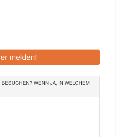
WEIL AM RHEIN
ier melden!
 79576 Weil am Rhein
Aktualisiert: August 2021
U BESUCHEN? WENN JA, IN WELCHEM
)