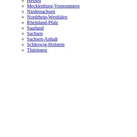
Hessen
Mecklenburg-Vorpommern
Niedersachsen
Nordrhein-Westfalen
Rheinland-Pfalz
Saarland
Sachsen
Sachsen-Anhalt
Schleswig-Holstein
Thüringen