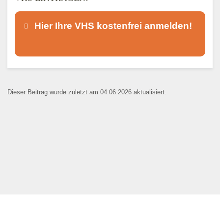
Hier Ihre VHS kostenfrei anmelden!
Dieser Teil dient lediglich zur
Kontaktaufnahme und ist nicht
Dieser Beitrag wurde zuletzt am 04.06.2026 aktualisiert.
öffentlich sichtbar.
Ansprechpartner
*
E-Mail
*