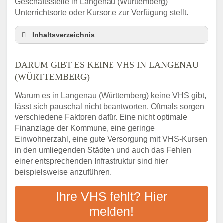
Geschäftsstelle in Langenau (Württemberg)
Unterrichtsorte oder Kursorte zur Verfügung stellt.
Inhaltsverzeichnis
Darum gibt es keine VHS in Langenau
(Württemberg)
DARUM GIBT ES KEINE VHS IN LANGENAU
3 schnelle Tipps
(WÜRTTEMBERG)
Checkliste: So finden auch Menschen aus
Warum es in Langenau (Württemberg) keine VHS gibt,
Langenau (Württemberg) VHS-Kurse in Ihrer
lässt sich pauschal nicht beantworten. Oftmals sorgen
Nähe
verschiedene Faktoren dafür. Eine nicht optimale
Abendschule in der Region rund um
Finanzlage der Kommune, eine geringe
Langenau (Württemberg)
Einwohnerzahl, eine gute Versorgung mit VHS-Kursen
VHS steht für Erwachsenenbildung
in den umliegenden Städten und auch das Fehlen
Online-Kurse: Alternative Angebote zum
einer entsprechenden Infrastruktur sind hier
VHS-Kurs
beispielsweise anzuführen.
Vor- und Nachteile von Online-Kursen
Ihre VHS fehlt? Hier
Checkliste: Darauf kommt es bei
Bildungsangeboten an
melden!
Das bundesweite Volkshochschulwesen