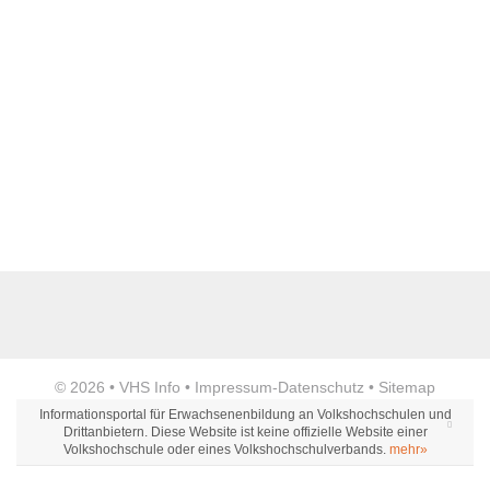
Name der Bildungseinrichtung
*
Standort
*
Anzeige
© 2026 •
VHS Info
•
Impressum
-
Datenschutz
•
Sitemap
Webseite
Informationsportal für Erwachsenenbildung an Volkshochschulen und
Drittanbietern. Diese Website ist keine offizielle Website einer
Volkshochschule oder eines Volkshochschulverbands.
mehr»