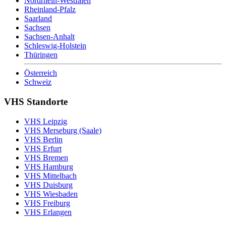
Nordrhein-Westfalen
Rheinland-Pfalz
Saarland
Sachsen
Sachsen-Anhalt
Schleswig-Holstein
Thüringen
Österreich
Schweiz
VHS Standorte
VHS Leipzig
VHS Merseburg (Saale)
VHS Berlin
VHS Erfurt
VHS Bremen
VHS Hamburg
VHS Mittelbach
VHS Duisburg
VHS Wiesbaden
VHS Freiburg
VHS Erlangen