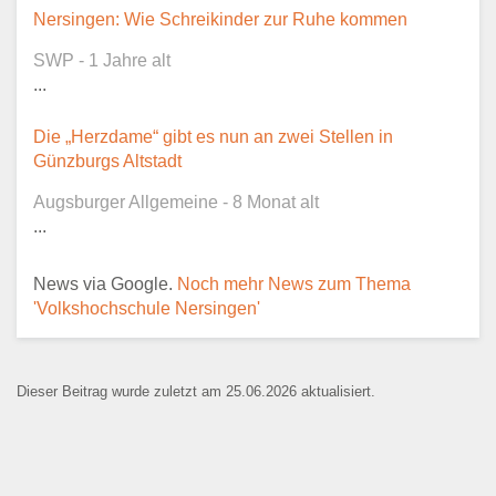
Dieser Teil dient lediglich zur
Nersingen: Wie Schreikinder zur Ruhe kommen
Kontaktaufnahme und ist nicht
SWP - 1 Jahre alt
öffentlich sichtbar.
...
Die „Herzdame“ gibt es nun an zwei Stellen in
Günzburgs Altstadt
Ansprechpartner
*
Augsburger Allgemeine - 8 Monat alt
...
News via Google.
Noch mehr News zum Thema
E-Mail
*
'Volkshochschule Nersingen'
Dieser Beitrag wurde zuletzt am 25.06.2026 aktualisiert.
Name der Bildungseinrichtung
*