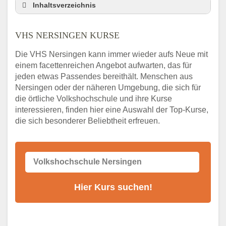
Inhaltsverzeichnis
VHS Nebenstelle in Nersingen und
Umgebung
VHS NERSINGEN KURSE
3 Tipps
Die VHS Nersingen kann immer wieder aufs Neue mit
Abendschule Nersingen Kurssuche
einem facettenreichen Angebot aufwarten, das für
VHS Nersingen Kurse
jeden etwas Passendes bereithält. Menschen aus
VHS Nersingen – Öffnungszeiten und
Nersingen oder der näheren Umgebung, die sich für
Telefonnummer
die örtliche Volkshochschule und ihre Kurse
interessieren, finden hier eine Auswahl der Top-Kurse,
Stellenangebote der Volkshochschule
die sich besonderer Beliebtheit erfreuen.
Nersingen
Online-Kurse – Alternative Angebote zum
VHS-Kurs
Alternativen zum VHS Programm 2026 in
Nersingen