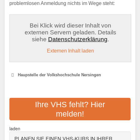
problemlosen Anmeldung nichts im Wege steht:
Bei Klick wird dieser Inhalt von
externen Servern geladen. Details
siehe
Datenschutzerklärung
.
Externen Inhalt laden
Haupstelle der Volkshochschule Nersingen
VOLKSHOCHSCHULE IM
LANDKREIS NEU-ULM E.V.
Ihre VHS fehlt? Hier
melden!
Adresse:
Dietenheimer Str. 7, 89257 Illertissen
Aktualisiert: August 2021
laden
PLANEN SIE EINEN VHS-KURS IN IHRER