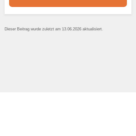
Dieser Teil dient lediglich zur
Kontaktaufnahme und ist nicht
Dieser Beitrag wurde zuletzt am 13.06.2026 aktualisiert.
öffentlich sichtbar.
Ansprechpartner
*
E-Mail
*