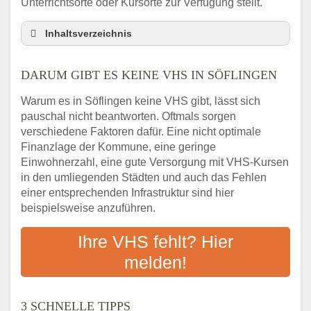
Unterrichtsorte oder Kursorte zur Verfügung stellt.
Inhaltsverzeichnis
Darum gibt es keine VHS in Söflingen
DARUM GIBT ES KEINE VHS IN SÖFLINGEN
3 schnelle Tipps
Checkliste: So finden auch Menschen aus
Warum es in Söflingen keine VHS gibt, lässt sich
Söflingen VHS-Kurse in Ihrer Nähe
pauschal nicht beantworten. Oftmals sorgen
Abendschule in der Region rund um
verschiedene Faktoren dafür. Eine nicht optimale
Söflingen
Finanzlage der Kommune, eine geringe
VHS steht für Erwachsenenbildung
Einwohnerzahl, eine gute Versorgung mit VHS-Kursen
in den umliegenden Städten und auch das Fehlen
Online-Kurse: Alternative Angebote zum
einer entsprechenden Infrastruktur sind hier
VHS-Kurs
beispielsweise anzuführen.
Vor- und Nachteile von Online-Kursen
Checkliste: Darauf kommt es bei
Ihre VHS fehlt? Hier
Bildungsangeboten an
melden!
Das bundesweite Volkshochschulwesen
3 SCHNELLE TIPPS