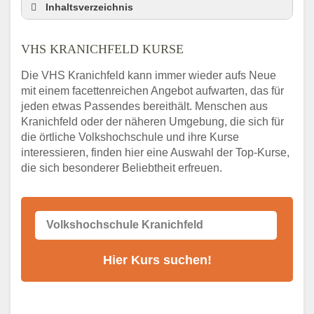
Inhaltsverzeichnis
VHS Nebenstelle in Kranichfeld und
Umgebung
VHS KRANICHFELD KURSE
3 Tipps
Die VHS Kranichfeld kann immer wieder aufs Neue
Abendschule Kranichfeld Kurssuche
mit einem facettenreichen Angebot aufwarten, das für
VHS Kranichfeld Kurse
jeden etwas Passendes bereithält. Menschen aus
VHS Kranichfeld – Öffnungszeiten und
Kranichfeld oder der näheren Umgebung, die sich für
Telefonnummer
die örtliche Volkshochschule und ihre Kurse
interessieren, finden hier eine Auswahl der Top-Kurse,
Stellenangebote der Volkshochschule
die sich besonderer Beliebtheit erfreuen.
Kranichfeld
Online-Kurse – Alternative Angebote zum
VHS-Kurs
Alternativen zum VHS Programm 2026 in
Kranichfeld