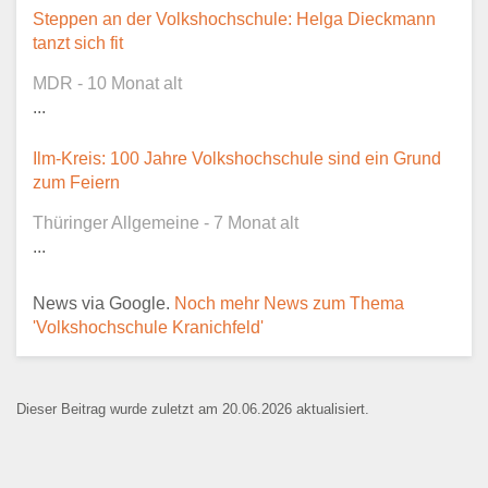
Dieser Teil dient lediglich zur
Steppen an der Volkshochschule: Helga Dieckmann
Kontaktaufnahme und ist nicht
tanzt sich fit
öffentlich sichtbar.
MDR - 10 Monat alt
...
Ilm-Kreis: 100 Jahre Volkshochschule sind ein Grund
Ansprechpartner
*
zum Feiern
Thüringer Allgemeine - 7 Monat alt
...
E-Mail
*
News via Google.
Noch mehr News zum Thema
'Volkshochschule Kranichfeld'
Dieser Beitrag wurde zuletzt am 20.06.2026 aktualisiert.
Name der Bildungseinrichtung
*