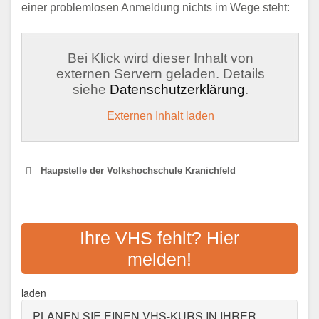
einer problemlosen Anmeldung nichts im Wege steht:
Bei Klick wird dieser Inhalt von
externen Servern geladen. Details
siehe
Datenschutzerklärung
.
Externen Inhalt laden
Haupstelle der Volkshochschule Kranichfeld
KREISVOLKSHOCHSCHULE
WEIMARER LAND
Ihre VHS fehlt? Hier
melden!
Adresse:
Ackerwand 13, 99510 Apolda
Aktualisiert: August 2021
laden
PLANEN SIE EINEN VHS-KURS IN IHRER