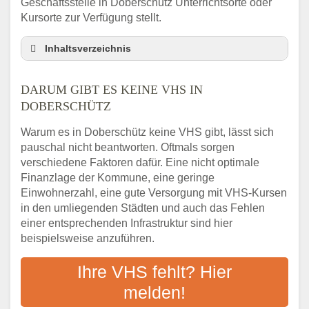
Geschäftsstelle in Doberschütz Unterrichtsorte oder
Kursorte zur Verfügung stellt.
Inhaltsverzeichnis
Darum gibt es keine VHS in Doberschütz
DARUM GIBT ES KEINE VHS IN
3 schnelle Tipps
DOBERSCHÜTZ
Checkliste: So finden auch Menschen aus
Doberschütz VHS-Kurse in Ihrer Nähe
Warum es in Doberschütz keine VHS gibt, lässt sich
Abendschule in der Region rund um
pauschal nicht beantworten. Oftmals sorgen
Doberschütz
verschiedene Faktoren dafür. Eine nicht optimale
VHS steht für Erwachsenenbildung
Finanzlage der Kommune, eine geringe
Einwohnerzahl, eine gute Versorgung mit VHS-Kursen
Online-Kurse: Alternative Angebote zum
VHS-Kurs
in den umliegenden Städten und auch das Fehlen
einer entsprechenden Infrastruktur sind hier
Vor- und Nachteile von Online-Kursen
beispielsweise anzuführen.
Checkliste: Darauf kommt es bei
Bildungsangeboten an
Ihre VHS fehlt? Hier
Das bundesweite Volkshochschulwesen
melden!