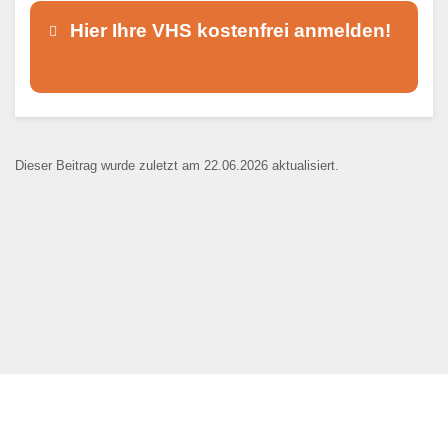
Hier Ihre VHS kostenfrei anmelden!
Dieser Teil dient lediglich zur
Kontaktaufnahme und ist nicht
Dieser Beitrag wurde zuletzt am 22.06.2026 aktualisiert.
öffentlich sichtbar.
Ansprechpartner
*
E-Mail
*