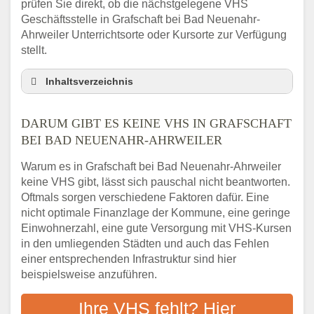
prüfen Sie direkt, ob die nächstgelegene VHS
Geschäftsstelle in Grafschaft bei Bad Neuenahr-
Ahrweiler Unterrichtsorte oder Kursorte zur Verfügung
stellt.
Inhaltsverzeichnis
Darum gibt es keine VHS in Grafschaft bei
Bad Neuenahr-Ahrweiler
DARUM GIBT ES KEINE VHS IN GRAFSCHAFT
3 schnelle Tipps
BEI BAD NEUENAHR-AHRWEILER
Checkliste: So finden auch Menschen aus
Warum es in Grafschaft bei Bad Neuenahr-Ahrweiler
Grafschaft bei Bad Neuenahr-Ahrweiler
keine VHS gibt, lässt sich pauschal nicht beantworten.
VHS-Kurse in Ihrer Nähe
Oftmals sorgen verschiedene Faktoren dafür. Eine
Abendschule in der Region rund um
nicht optimale Finanzlage der Kommune, eine geringe
Grafschaft bei Bad Neuenahr-Ahrweiler
Einwohnerzahl, eine gute Versorgung mit VHS-Kursen
VHS steht für Erwachsenenbildung
in den umliegenden Städten und auch das Fehlen
Online-Kurse: Alternative Angebote zum
einer entsprechenden Infrastruktur sind hier
VHS-Kurs
beispielsweise anzuführen.
Vor- und Nachteile von Online-Kursen
Ihre VHS fehlt? Hier
Checkliste: Darauf kommt es bei