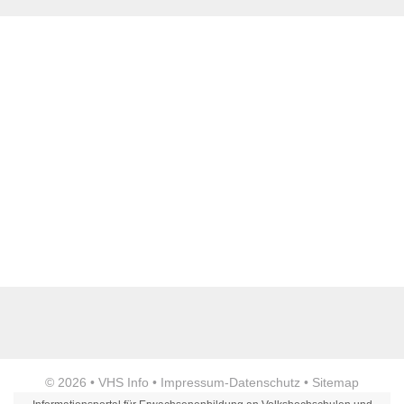
E-Mail
*
Name der Bildungseinrichtung
*
Standort
*
Anzeige
© 2026 •
VHS Info
•
Impressum
-
Datenschutz
•
Sitemap
Webseite