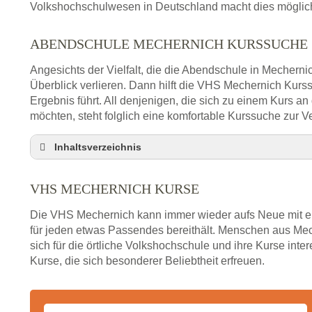
Volkshochschulwesen in Deutschland macht dies möglich 
ABENDSCHULE MECHERNICH KURSSUCHE
Angesichts der Vielfalt, die die Abendschule in Mecherni
Überblick verlieren. Dann hilft die VHS Mechernich Kur
Ergebnis führt. All denjenigen, die sich zu einem Kurs a
möchten, steht folglich eine komfortable Kurssuche zur V
Inhaltsverzeichnis
VHS Nebenstelle in Mechernich und Umgebung
VHS MECHERNICH KURSE
3 Tipps
Abendschule Mechernich Kurssuche
Die VHS Mechernich kann immer wieder aufs Neue mit ei
VHS Mechernich Kurse
für jeden etwas Passendes bereithält. Menschen aus Me
sich für die örtliche Volkshochschule und ihre Kurse inte
VHS Mechernich – Öffnungszeiten und Telefonn
Kurse, die sich besonderer Beliebtheit erfreuen.
Stellenangebote der Volkshochschule Mechernic
Online-Kurse – Alternative Angebote zum VHS-Ku
Alternativen zum VHS Programm 2026 in Mecher