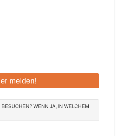
REIS EUSKIRCHEN
ier melden!
 53879 Euskirchen
Aktualisiert: August 2021
U BESUCHEN? WENN JA, IN WELCHEM
)