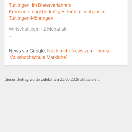
Dieser Teil dient lediglich zur
Tuttlingen: Im Bieterverfahren:
Kontaktaufnahme und ist nicht
Kernsanierungsbedürftiges Einfamilienhaus in
öffentlich sichtbar.
Tuttlingen-Möhringen
Wirtschaft.com - 2 Monat alt
...
Ansprechpartner
*
News via Google.
Noch mehr News zum Thema
'Volkshochschule Marklohe'
E-Mail
*
Dieser Beitrag wurde zuletzt am 23.06.2026 aktualisiert.
Name der Bildungseinrichtung
*