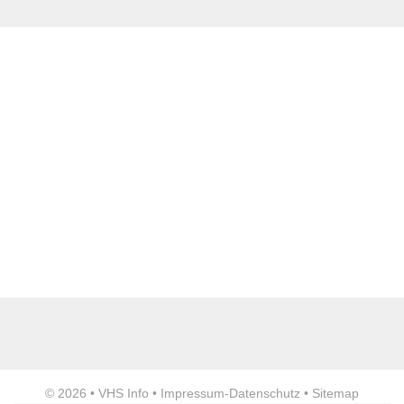
Standort
*
Webseite
E-Mail Adresse
*
Anzeige
Telefon
© 2026 •
VHS Info
•
Impressum
-
Datenschutz
•
Sitemap