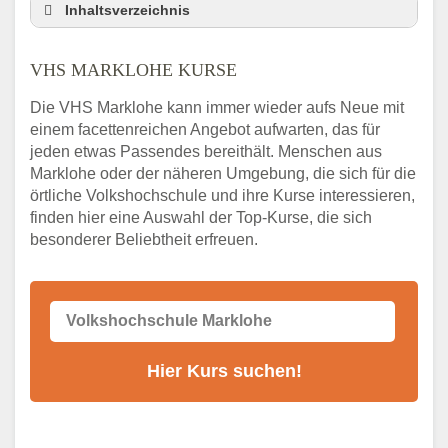
Inhaltsverzeichnis
VHS Nebenstelle in Marklohe und
Umgebung
VHS MARKLOHE KURSE
3 Tipps
Die VHS Marklohe kann immer wieder aufs Neue mit
Abendschule Marklohe Kurssuche
einem facettenreichen Angebot aufwarten, das für
VHS Marklohe Kurse
jeden etwas Passendes bereithält. Menschen aus
VHS Marklohe – Öffnungszeiten und
Marklohe oder der näheren Umgebung, die sich für die
Telefonnummer
örtliche Volkshochschule und ihre Kurse interessieren,
finden hier eine Auswahl der Top-Kurse, die sich
Stellenangebote der Volkshochschule
besonderer Beliebtheit erfreuen.
Marklohe
Online-Kurse – Alternative Angebote zum
VHS-Kurs
Alternativen zum VHS Programm 2026 in
Marklohe