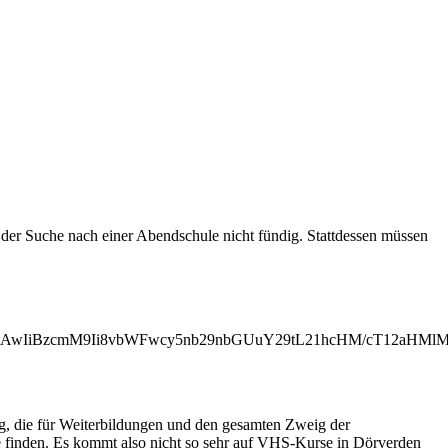
er Suche nach einer Abendschule nicht fündig. Stattdessen müssen
jAwIiBzcmM9Ii8vbWFwcy5nb29nbGUuY29tL21hcHM/cT12aHMl
ng, die für Weiterbildungen und den gesamten Zweig der
e finden. Es kommt also nicht so sehr auf VHS-Kurse in Dörverden