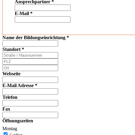
Ansprechpartner
*
E-Mail
*
Name der Bildungseinrichtung
*
Standort
*
Webseite
E-Mail Adresse
*
Telefon
Fax
Öffnungszeiten
Montag