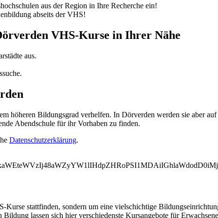
ochschulen aus der Region in Ihre Recherche ein!
nenbildung abseits der VHS!
 Dörverden VHS-Kurse in Ihrer Nähe
rstädte aus.
ssuche.
erden
 höheren Bildungsgrad verhelfen. In Dörverden werden sie aber auf d
ende Abendschule für ihr Vorhaben zu finden.
ehe
Datenschutzerklärung
.
VkaWEteWVzIj48aWZyYW1lIHdpZHRoPSI1MDAiIGhlaWdodD0iM
-Kurse stattfinden, sondern um eine vielschichtige Bildungseinrichtu
n Bildung lassen sich hier verschiedenste Kursangebote für Erwachsen