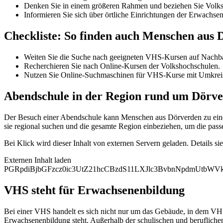
Denken Sie in einem größeren Rahmen und beziehen Sie Volksh
Informieren Sie sich über örtliche Einrichtungen der Erwachse
Checkliste: So finden auch Menschen aus
Weiten Sie die Suche nach geeigneten VHS-Kursen auf Nachba
Recherchieren Sie nach Online-Kursen der Volkshochschulen.
Nutzen Sie Online-Suchmaschinen für VHS-Kurse mit Umkrei
Abendschule in der Region rund um Dörv
Der Besuch einer Abendschule kann Menschen aus Dörverden zu einem
sie regional suchen und die gesamte Region einbeziehen, um die pass
Bei Klick wird dieser Inhalt von externen Servern geladen. Details si
Externen Inhalt laden
PGRpdiBjbGFzcz0ic3UtZ21hcCBzdS11LXJlc3BvbnNpdmUtbW
VHS steht für Erwachsenenbildung
Bei einer VHS handelt es sich nicht nur um das Gebäude, in dem VHS
Erwachsenenbildung steht. Außerhalb der schulischen und berufliche