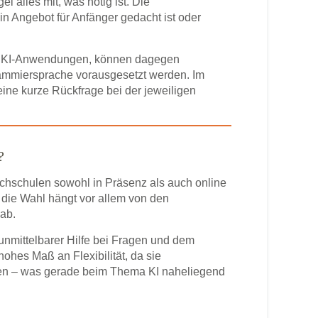
l alles mit, was nötig ist. Die
n Angebot für Anfänger gedacht ist oder
er KI-Anwendungen, können dagegen
ammiersprache vorausgesetzt werden. Im
eine kurze Rückfrage bei der jeweiligen
?
ochschulen sowohl in Präsenz als auch online
die Wahl hängt vor allem von den
ab.
unmittelbarer Hilfe bei Fragen und dem
ohes Maß an Flexibilität, da sie
en – was gerade beim Thema KI naheliegend