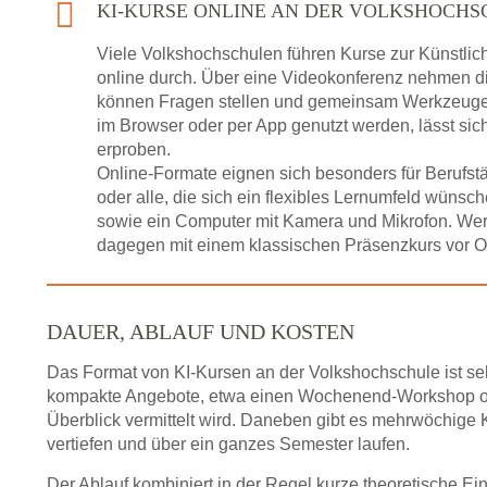
KI-KURSE ONLINE AN DER VOLKSHOCHS
Viele Volkshochschulen führen Kurse zur Künstlich
online durch. Über eine Videokonferenz nehmen die
können Fragen stellen und gemeinsam Werkzeug
im Browser oder per App genutzt werden, lässt sic
erproben.
Online-Formate eignen sich besonders für Berufst
oder alle, die sich ein flexibles Lernumfeld wünsch
sowie ein Computer mit Kamera und Mikrofon. Wer 
dagegen mit einem klassischen Präsenzkurs vor Or
DAUER, ABLAUF UND KOSTEN
Das Format von KI-Kursen an der Volkshochschule ist seh
kompakte Angebote, etwa einen Wochenend-Workshop od
Überblick vermittelt wird. Daneben gibt es mehrwöchige Ku
vertiefen und über ein ganzes Semester laufen.
Der Ablauf kombiniert in der Regel kurze theoretische E