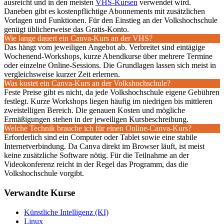
ausreicht und in den meisten
VHS-Kursen
verwendet wird.
Daneben gibt es kostenpflichtige Abonnements mit zusätzlichen
Vorlagen und Funktionen. Für den Einstieg an der Volkshochschule
genügt üblicherweise das Gratis-Konto.
Wie lange dauert ein Canva-Kurs an der VHS?
Das hängt vom jeweiligen Angebot ab. Verbreitet sind eintägige
Wochenend-Workshops, kurze Abendkurse über mehrere Termine
oder einzelne Online-Sessions. Die Grundlagen lassen sich meist in
vergleichsweise kurzer Zeit erlernen.
Was kostet ein Canva-Kurs an der Volkshochschule?
Feste Preise gibt es nicht, da jede Volkshochschule eigene Gebühren
festlegt. Kurze Workshops liegen häufig im niedrigen bis mittleren
zweistelligen Bereich. Die genauen Kosten und mögliche
Ermäßigungen stehen in der jeweiligen Kursbeschreibung.
Welche Technik brauche ich für einen Online-Canva-Kurs?
Erforderlich sind ein Computer oder Tablet sowie eine stabile
Internetverbindung. Da Canva direkt im Browser läuft, ist meist
keine zusätzliche Software nötig. Für die Teilnahme an der
Videokonferenz reicht in der Regel das Programm, das die
Volkshochschule vorgibt.
Verwandte Kurse
Künstliche Intelligenz (KI)
Linux