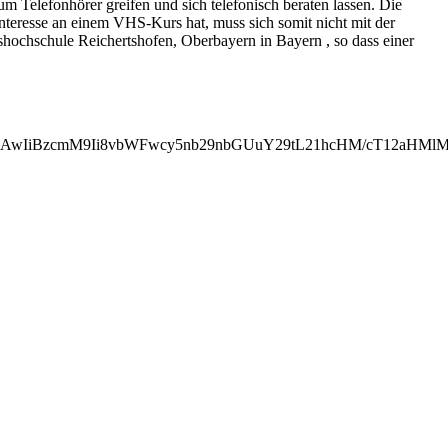
 Telefonhörer greifen und sich telefonisch beraten lassen. Die
nteresse an einem VHS-Kurs hat, muss sich somit nicht mit der
hochschule Reichertshofen, Oberbayern in Bayern , so dass einer
MjAwIiBzcmM9Ii8vbWFwcy5nb29nbGUuY29tL21hcHM/cT12aHM