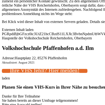
zumeist ein persönlicher Kontakt gewünscht. Zu den allgemeinen Öffn
örtliche Nähe der VHS Reichertshofen, Oberbayern sorgt dafür, dass 
allgemeinen Anonymität des Internets zufriedengeben. Nachfolgend f
problemlosen Anmeldung nichts im Wege steht:
Bei Klick wird dieser Inhalt von externen Servern geladen. Details si
Externen Inhalt laden
PGRpdiBjbGFzcz0ic3UtZ21hcCBzdS11LXJlc3BvbnNpdmUtb
Haupstelle der Volkshochschule Reichertshofen, Oberbayern
Volkshochschule Pfaffenhofen a.d. Ilm
Adresse:
Hauptplatz 22, 85276 Pfaffenhofen
Aktualisiert: August 2021
Ihre VHS fehlt? Hier melden!
laden
Planen Sie einen VHS-Kurs in Ihrer Nähe zu besuch
Danke für Ihre Teilnahme
Sie haben bereits an dieser Umfrage teilgenommen!
Bitte eine Auswahl treffen!