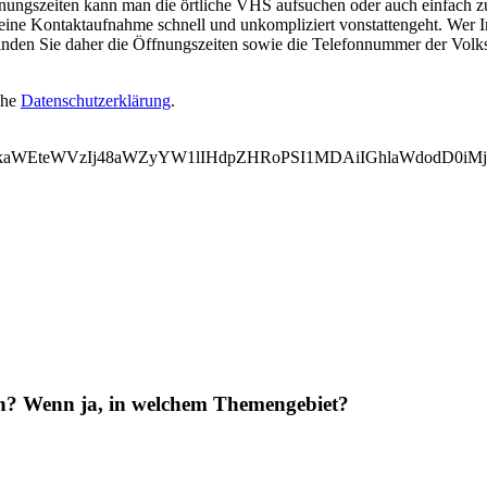
ungszeiten kann man die örtliche VHS aufsuchen oder auch einfach zum
eine Kontaktaufnahme schnell und unkompliziert vonstattengeht. Wer I
inden Sie daher die Öffnungszeiten sowie die Telefonnummer der Volks
ehe
Datenschutzerklärung
.
WVkaWEteWVzIj48aWZyYW1lIHdpZHRoPSI1MDAiIGhlaWdodD0i
en? Wenn ja, in welchem Themengebiet?