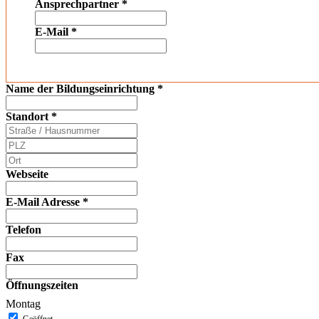
Ansprechpartner
*
E-Mail
*
Name der Bildungseinrichtung
*
Standort
*
Webseite
E-Mail Adresse
*
Telefon
Fax
Öffnungszeiten
Montag