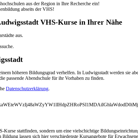
ochschulen aus der Region in Ihre Recherche ein!
nenbildung abseits der VHS!
 Ludwigsstadt VHS-Kurse in Ihrer Nähe
rstädte aus.
ssuche.
gsstadt
em höheren Bildungsgrad verhelfen. In Ludwigsstadt werden sie aber 
die passende Abendschule für ihr Vorhaben zu finden.
ehe
Datenschutzerklärung
.
WVkaWEteWVzIj48aWZyYW1lIHdpZHRoPSI1MDAiIGhlaWdodD0i
-Kurse stattfinden, sondern um eine vielschichtige Bildungseinrichtu
n Bildung lassen sich hier verschiedenste Kursangebote für Erwachsen