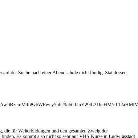
auf der Suche nach einer Abendschule nicht fündig. Stattdessen
MjAwIiBzcmM9Ii8vbWFwcy5nb29nbGUuY29tL21hcHM/cT12aH
ng, die für Weiterbildungen und den gesamten Zweig der
e finden. Es kommt also nicht so sehr auf VHS-Kurse in Ludwigsstadt