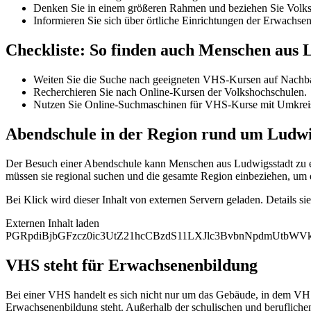
Denken Sie in einem größeren Rahmen und beziehen Sie Volksh
Informieren Sie sich über örtliche Einrichtungen der Erwachse
Checkliste: So finden auch Menschen aus
Weiten Sie die Suche nach geeigneten VHS-Kursen auf Nachba
Recherchieren Sie nach Online-Kursen der Volkshochschulen.
Nutzen Sie Online-Suchmaschinen für VHS-Kurse mit Umkrei
Abendschule in der Region rund um Ludwi
Der Besuch einer Abendschule kann Menschen aus Ludwigsstadt zu ein
müssen sie regional suchen und die gesamte Region einbeziehen, um 
Bei Klick wird dieser Inhalt von externen Servern geladen. Details si
Externen Inhalt laden
PGRpdiBjbGFzcz0ic3UtZ21hcCBzdS11LXJlc3BvbnNpdmUtb
VHS steht für Erwachsenenbildung
Bei einer VHS handelt es sich nicht nur um das Gebäude, in dem VHS
Erwachsenenbildung steht. Außerhalb der schulischen und berufliche