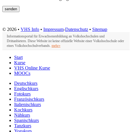
© 2026 •
VHS Info
•
Impressum
-
Datenschutz
•
Sitemap
Informationsportal für Erwachsenenbildung an Volkshochschulen und
Drittanbietern. Diese Website ist keine offizielle Website einer Volkshochschule oder
eines Volkshochschulverbands.
mehr»
Start
Kurse
VHS Online Kurse
MOOCs
Deutschkurs
Englischkurs
Fotokurs
Französischkurs
Italienischkurs
Kochkurs
Nähkurs
Spanischkurs
Tanzkurs
Yogakurs