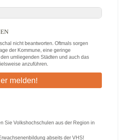
SEN
wiesen VHS-Kurse in Ihrer Nähe
schal nicht beantworten. Oftmals sorgen
n
zlage der Kommune, eine geringe
n den umliegenden Städten und auch das
pielsweise anzuführen.
s
ier melden!
ten an
 Sie Volkshochschulen aus der Region in
r Erwachsenenbildung abseits der VHS!