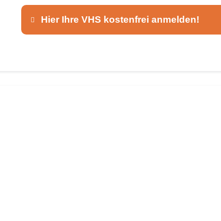
Hier Ihre VHS kostenfrei anmelden!
Dieser Teil dient lediglich zur Kontaktaufnah
Ansprechpartner
*
E-Mail
*