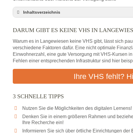
Inhaltsverzeichnis
Darum gibt es keine VHS in Langewiesen
DARUM GIBT ES KEINE VHS IN LANGEWIE
3 schnelle Tipps
Checkliste: So finden auch Menschen aus Lange
Warum es in Langewiesen keine VHS gibt, lässt sich pau
Abendschule in der Region rund um Langewiese
verschiedene Faktoren dafür. Eine nicht optimale Finan
Einwohnerzahl, eine gute Versorgung mit VHS-Kursen i
VHS steht für Erwachsenenbildung
Fehlen einer entsprechenden Infrastruktur sind hier beis
Online-Kurse: Alternative Angebote zum VHS-Kur
Vor- und Nachteile von Online-Kursen
Ihre VHS fehlt? H
Checkliste: Darauf kommt es bei Bildungsangebo
Das bundesweite Volkshochschulwesen
3 SCHNELLE TIPPS
Nutzen Sie die Möglichkeiten des digitalen Lernens!
Denken Sie in einem größeren Rahmen und beziehen
Ihre Recherche ein!
Informieren Sie sich über örtliche Einrichtungen de