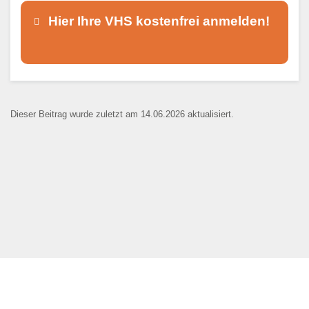
Hier Ihre VHS kostenfrei anmelden!
Dieser Teil dient lediglich zur
Kontaktaufnahme und ist nicht
Dieser Beitrag wurde zuletzt am 14.06.2026 aktualisiert.
öffentlich sichtbar.
Ansprechpartner
*
E-Mail
*