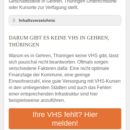
Geschäftsstelle in Gehren, Thüringen Unterrichtsorte
oder Kursorte zur Verfügung stellt.
Inhaltsverzeichnis
Darum gibt es keine VHS in Gehren,
Thüringen
DARUM GIBT ES KEINE VHS IN GEHREN,
3 schnelle Tipps
THÜRINGEN
Checkliste: So finden auch Menschen aus
Warum es in Gehren, Thüringen keine VHS gibt, lässt
Gehren, Thüringen VHS-Kurse in Ihrer Nähe
sich pauschal nicht beantworten. Oftmals sorgen
Abendschule in der Region rund um Gehren,
verschiedene Faktoren dafür. Eine nicht optimale
Thüringen
Finanzlage der Kommune, eine geringe
VHS steht für Erwachsenenbildung
Einwohnerzahl, eine gute Versorgung mit VHS-Kursen
Online-Kurse: Alternative Angebote zum
in den umliegenden Städten und auch das Fehlen
VHS-Kurs
einer entsprechenden Infrastruktur sind hier
beispielsweise anzuführen.
Vor- und Nachteile von Online-Kursen
Checkliste: Darauf kommt es bei
Ihre VHS fehlt? Hier
Bildungsangeboten an
melden!
Das bundesweite Volkshochschulwesen