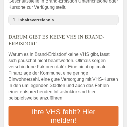
Geschäftsstelle in Brand-Erbisdorf Unterrichtsorte oder
Kursorte zur Verfügung stellt.
Inhaltsverzeichnis
Darum gibt es keine VHS in Brand-Erbisdorf
DARUM GIBT ES KEINE VHS IN BRAND-
3 schnelle Tipps
ERBISDORF
Checkliste: So finden auch Menschen aus
Brand-Erbisdorf VHS-Kurse in Ihrer Nähe
Warum es in Brand-Erbisdorf keine VHS gibt, lässt
Abendschule in der Region rund um Brand-
sich pauschal nicht beantworten. Oftmals sorgen
Erbisdorf
verschiedene Faktoren dafür. Eine nicht optimale
VHS steht für Erwachsenenbildung
Finanzlage der Kommune, eine geringe
Einwohnerzahl, eine gute Versorgung mit VHS-Kursen
Online-Kurse: Alternative Angebote zum
VHS-Kurs
in den umliegenden Städten und auch das Fehlen
einer entsprechenden Infrastruktur sind hier
Vor- und Nachteile von Online-Kursen
beispielsweise anzuführen.
Checkliste: Darauf kommt es bei
Bildungsangeboten an
Ihre VHS fehlt? Hier
Das bundesweite Volkshochschulwesen
melden!