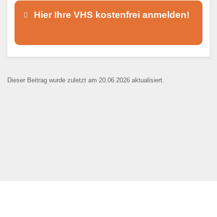
Hier Ihre VHS kostenfrei anmelden!
Dieser Teil dient lediglich zur
Kontaktaufnahme und ist nicht
Dieser Beitrag wurde zuletzt am 20.06.2026 aktualisiert.
öffentlich sichtbar.
Ansprechpartner
*
E-Mail
*