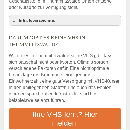
Geschäftsstelle in Thümmlitzwalde Unterrichtsorte
oder Kursorte zur Verfügung stellt.
Inhaltsverzeichnis
Darum gibt es keine VHS in Thümmlitzwalde
DARUM GIBT ES KEINE VHS IN
3 schnelle Tipps
THÜMMLITZWALDE
Checkliste: So finden auch Menschen aus
Thümmlitzwalde VHS-Kurse in Ihrer Nähe
Warum es in Thümmlitzwalde keine VHS gibt, lässt
Abendschule in der Region rund um
sich pauschal nicht beantworten. Oftmals sorgen
Thümmlitzwalde
verschiedene Faktoren dafür. Eine nicht optimale
VHS steht für Erwachsenenbildung
Finanzlage der Kommune, eine geringe
Einwohnerzahl, eine gute Versorgung mit VHS-Kursen
Online-Kurse: Alternative Angebote zum
VHS-Kurs
in den umliegenden Städten und auch das Fehlen
einer entsprechenden Infrastruktur sind hier
Vor- und Nachteile von Online-Kursen
beispielsweise anzuführen.
Checkliste: Darauf kommt es bei
Bildungsangeboten an
Ihre VHS fehlt? Hier
Das bundesweite Volkshochschulwesen
melden!