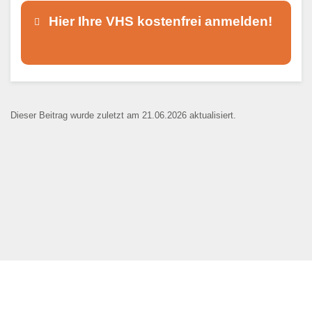
Hier Ihre VHS kostenfrei anmelden!
Dieser Teil dient lediglich zur
Kontaktaufnahme und ist nicht
Dieser Beitrag wurde zuletzt am 21.06.2026 aktualisiert.
öffentlich sichtbar.
Ansprechpartner
*
E-Mail
*