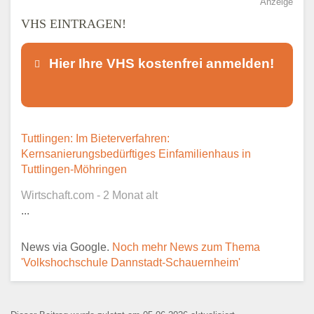
Anzeige
VHS EINTRAGEN!
Hier Ihre VHS kostenfrei anmelden!
Dieser Teil dient lediglich zur
Tuttlingen: Im Bieterverfahren:
Kontaktaufnahme und ist nicht
Kernsanierungsbedürftiges Einfamilienhaus in
öffentlich sichtbar.
Tuttlingen-Möhringen
Wirtschaft.com - 2 Monat alt
...
Ansprechpartner
*
News via Google.
Noch mehr News zum Thema
'Volkshochschule Dannstadt-Schauernheim'
E-Mail
*