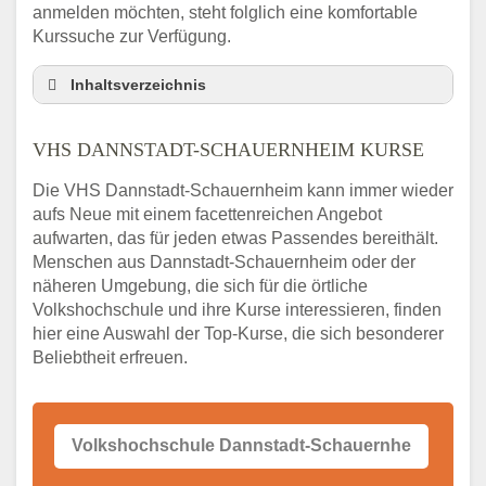
anmelden möchten, steht folglich eine komfortable
Kurssuche zur Verfügung.
Inhaltsverzeichnis
VHS Nebenstelle in Dannstadt-
Schauernheim und Umgebung
VHS DANNSTADT-SCHAUERNHEIM KURSE
3 Tipps
Die VHS Dannstadt-Schauernheim kann immer wieder
Abendschule Dannstadt-Schauernheim
aufs Neue mit einem facettenreichen Angebot
Kurssuche
aufwarten, das für jeden etwas Passendes bereithält.
VHS Dannstadt-Schauernheim Kurse
Menschen aus Dannstadt-Schauernheim oder der
VHS Dannstadt-Schauernheim –
näheren Umgebung, die sich für die örtliche
Öffnungszeiten und Telefonnummer
Volkshochschule und ihre Kurse interessieren, finden
hier eine Auswahl der Top-Kurse, die sich besonderer
Stellenangebote der Volkshochschule
Dannstadt-Schauernheim
Beliebtheit erfreuen.
Online-Kurse – Alternative Angebote zum
VHS-Kurs
Alternativen zum VHS Programm 2026 in
Dannstadt-Schauernheim