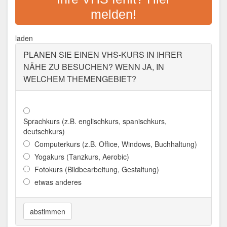
Adresse:
Im Bürgerhof, 67059 Ludwigshafen
melden!
Aktualisiert: August 2021
VHS RHEIN-PFALZ-KREIS
laden
PLANEN SIE EINEN VHS-KURS IN IHRER
Adresse:
Europaplatz 5, 67063 Ludwigshafen
NÄHE ZU BESUCHEN? WENN JA, IN
Aktualisiert: August 2021
WELCHEM THEMENGEBIET?
Sprachkurs (z.B. englischkurs, spanischkurs,
deutschkurs)
Computerkurs (z.B. Office, Windows, Buchhaltung)
Yogakurs (Tanzkurs, Aerobic)
Fotokurs (Bildbearbeitung, Gestaltung)
etwas anderes
abstimmen