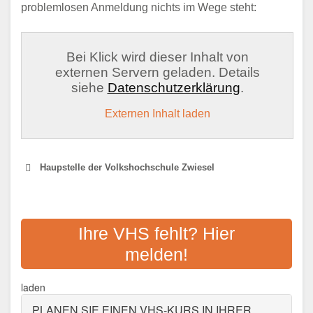
problemlosen Anmeldung nichts im Wege steht:
Bei Klick wird dieser Inhalt von
externen Servern geladen. Details
siehe
Datenschutzerklärung
.
Externen Inhalt laden
Haupstelle der Volkshochschule Zwiesel
VOLKSHOCHSCHULE
ABERLAND
Ihre VHS fehlt? Hier
melden!
Adresse:
Amtsgerichtstraße 6 - 8, 94209
Regen
laden
Aktualisiert: August 2021
PLANEN SIE EINEN VHS-KURS IN IHRER