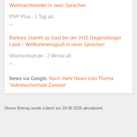
Dieser Teil dient lediglich zur
Weihnachtslieder in zwei Sprachen
Kontaktaufnahme und ist nicht
PNP Plus - 1 Tag alt
öffentlich sichtbar.
...
Barbara Stamm zu Gast bei der VHS Regensburger
Land – Willkommensgruß in neun Sprachen
Ansprechpartner
*
Wochenblatt.de - 2 Monat alt
...
News via Google.
Noch mehr News zum Thema
E-Mail
*
'Volkshochschule Zwiesel'
Dieser Beitrag wurde zuletzt am 29.06.2026 aktualisiert.
Name der Bildungseinrichtung
*