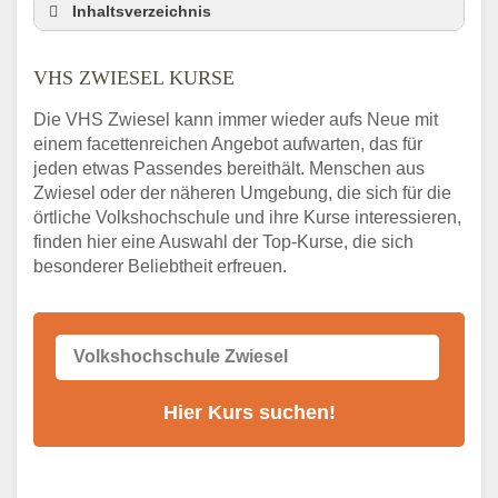
Inhaltsverzeichnis
VHS Nebenstelle in Zwiesel und Umgebung
VHS ZWIESEL KURSE
3 Tipps
Abendschule Zwiesel Kurssuche
Die VHS Zwiesel kann immer wieder aufs Neue mit
VHS Zwiesel Kurse
einem facettenreichen Angebot aufwarten, das für
jeden etwas Passendes bereithält. Menschen aus
VHS Zwiesel – Öffnungszeiten und
Telefonnummer
Zwiesel oder der näheren Umgebung, die sich für die
örtliche Volkshochschule und ihre Kurse interessieren,
Stellenangebote der Volkshochschule
finden hier eine Auswahl der Top-Kurse, die sich
Zwiesel
besonderer Beliebtheit erfreuen.
Online-Kurse – Alternative Angebote zum
VHS-Kurs
Alternativen zum VHS Programm 2026 in
Zwiesel