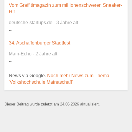
Dieser Teil dient lediglich zur
Vom Graffitimagazin zum millionenschweren Sneaker-
Kontaktaufnahme und ist nicht
Hit
öffentlich sichtbar.
deutsche-startups.de - 3 Jahre alt
...
34. Aschaffenburger Stadtfest
Ansprechpartner
*
Main-Echo - 2 Jahre alt
...
News via Google.
Noch mehr News zum Thema
E-Mail
*
'Volkshochschule Mainaschaff'
Dieser Beitrag wurde zuletzt am 24.06.2026 aktualisiert.
Name der Bildungseinrichtung
*