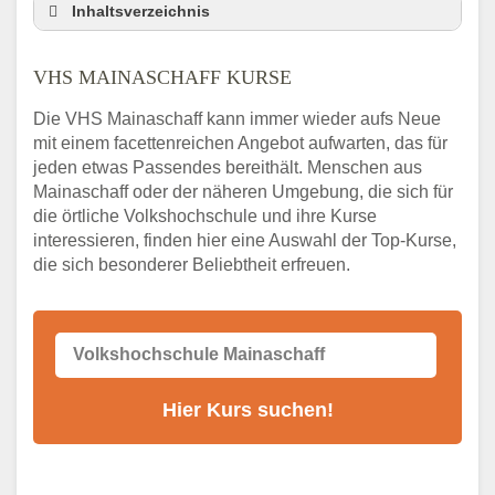
Inhaltsverzeichnis
VHS Nebenstelle in Mainaschaff und
Umgebung
VHS MAINASCHAFF KURSE
3 Tipps
Die VHS Mainaschaff kann immer wieder aufs Neue
Abendschule Mainaschaff Kurssuche
mit einem facettenreichen Angebot aufwarten, das für
VHS Mainaschaff Kurse
jeden etwas Passendes bereithält. Menschen aus
VHS Mainaschaff – Öffnungszeiten und
Mainaschaff oder der näheren Umgebung, die sich für
Telefonnummer
die örtliche Volkshochschule und ihre Kurse
interessieren, finden hier eine Auswahl der Top-Kurse,
Stellenangebote der Volkshochschule
die sich besonderer Beliebtheit erfreuen.
Mainaschaff
Online-Kurse – Alternative Angebote zum
VHS-Kurs
Alternativen zum VHS Programm 2026 in
Mainaschaff