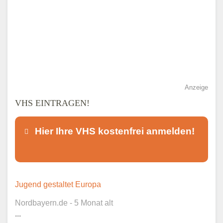
Anzeige
VHS EINTRAGEN!
Hier Ihre VHS kostenfrei anmelden!
Dieser Teil dient lediglich zur
Jugend gestaltet Europa
Kontaktaufnahme und ist nicht
Nordbayern.de - 5 Monat alt
öffentlich sichtbar.
...