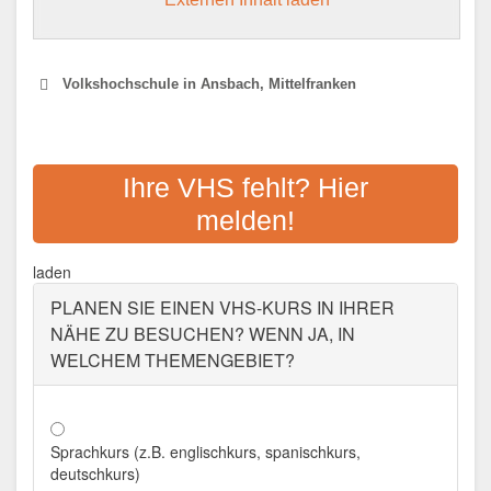
Volkshochschule in Ansbach, Mittelfranken
VHS ANSBACH LANDKREIS
Ihre VHS fehlt? Hier
Adresse:
Crailsheimstraße 1, 91522 Ansbach
melden!
Aktualisiert: August 2021
VHS STADT ANSBACH
laden
PLANEN SIE EINEN VHS-KURS IN IHRER
Adresse:
Kanalstr. 2-12, 91522 Ansbach
NÄHE ZU BESUCHEN? WENN JA, IN
Aktualisiert: August 2021
WELCHEM THEMENGEBIET?
Sprachkurs (z.B. englischkurs, spanischkurs,
deutschkurs)