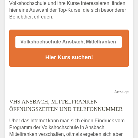
Online-Kurse – Alternative Angebote zum
Volkshochschule und ihre Kurse interessieren, finden
VHS-Kurs
hier eine Auswahl der Top-Kurse, die sich besonderer
Alternativen zum VHS Programm 2026 in
Beliebtheit erfreuen.
Ansbach, Mittelfranken
Anzeige
VHS ANSBACH, MITTELFRANKEN –
ÖFFNUNGSZEITEN UND TELEFONNUMMER
Über das Internet kann man sich einen Eindruck vom
Programm der Volkshochschule in Ansbach,
Mittelfranken verschaffen, oftmals ergeben sich aber