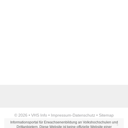
Webseite
E-Mail Adresse
*
Telefon
Anzeige
© 2026 •
VHS Info
•
Impressum
-
Datenschutz
•
Sitemap
Fax
Informationsportal für Erwachsenenbildung an Volkshochschulen und
Drittanbietern. Diese Website ist keine offizielle Website einer