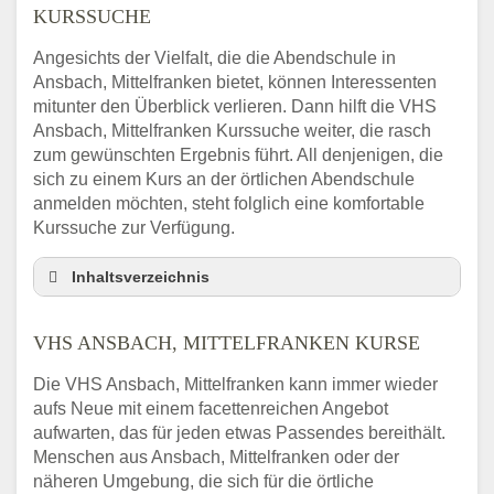
KURSSUCHE
Angesichts der Vielfalt, die die Abendschule in
Ansbach, Mittelfranken bietet, können Interessenten
mitunter den Überblick verlieren. Dann hilft die VHS
Ansbach, Mittelfranken Kurssuche weiter, die rasch
zum gewünschten Ergebnis führt. All denjenigen, die
sich zu einem Kurs an der örtlichen Abendschule
anmelden möchten, steht folglich eine komfortable
Kurssuche zur Verfügung.
Inhaltsverzeichnis
Abendschule Ansbach, Mittelfranken
Kurssuche
VHS ANSBACH, MITTELFRANKEN KURSE
VHS Ansbach, Mittelfranken Kurse
Die VHS Ansbach, Mittelfranken kann immer wieder
VHS Ansbach, Mittelfranken –
aufs Neue mit einem facettenreichen Angebot
Öffnungszeiten und Telefonnummer
aufwarten, das für jeden etwas Passendes bereithält.
Stellenangebote der Volkshochschule
Menschen aus Ansbach, Mittelfranken oder der
Ansbach, Mittelfranken
näheren Umgebung, die sich für die örtliche